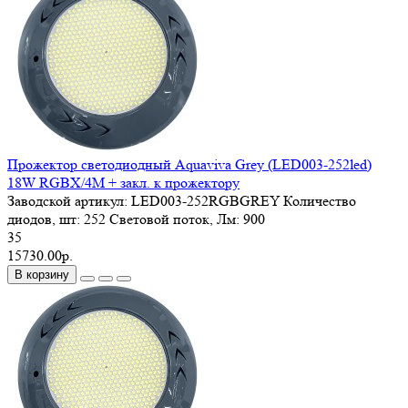
Прожектор светодиодный Aquaviva Grey (LED003-252led)
18W RGBX/4M + закл. к прожектору
Заводской артикул:
LED003-252RGBGREY
Количество
диодов, шт:
252
Световой поток, Лм:
900
35
15730.00р.
В корзину