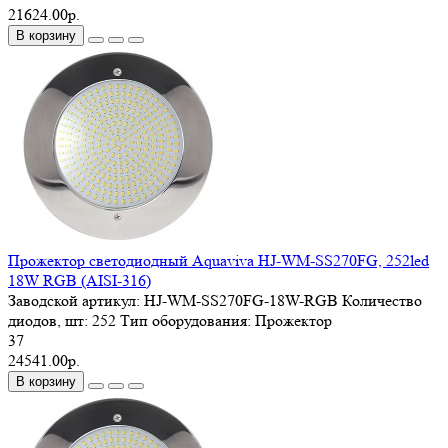
21624.00р.
В корзину
Прожектор светодиодный Aquaviva HJ-WM-SS270FG, 252led
18W RGB (AISI-316)
Заводской артикул:
HJ-WM-SS270FG-18W-RGB
Количество
диодов, шт:
252
Тип оборудования:
Прожектор
37
24541.00р.
В корзину