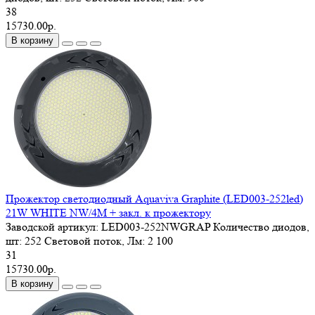
38
15730.00р.
В корзину
Прожектор светодиодный Aquaviva Graphite (LED003-252led)
21W WHITE NW/4M + закл. к прожектору
Заводской артикул:
LED003-252NWGRAP
Количество диодов,
шт:
252
Световой поток, Лм:
2 100
31
15730.00р.
В корзину