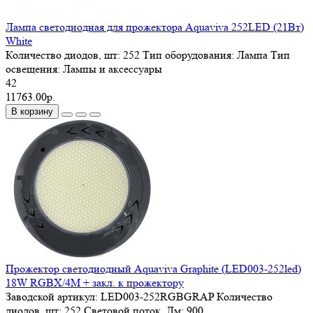
Лампа светодиодная для прожектора Aquaviva 252LED (21Вт)
White
Количество диодов, шт:
252
Тип оборудования:
Лампа
Тип
освещения:
Лампы и аксессуары
42
11763.00р.
В корзину
Прожектор светодиодный Aquaviva Graphite (LED003-252led)
18W RGBX/4M + закл. к прожектору
Заводской артикул:
LED003-252RGBGRAP
Количество
диодов, шт:
252
Световой поток, Лм:
900