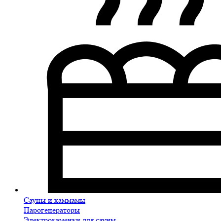
Сауны и хаммамы
Парогенераторы
Электрокаменки для сауны