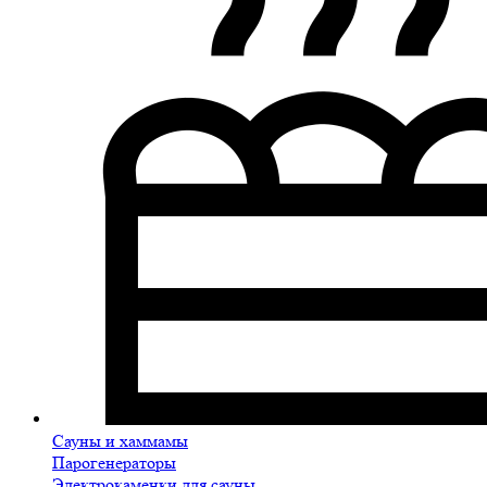
Сауны и хаммамы
Парогенераторы
Электрокаменки для сауны