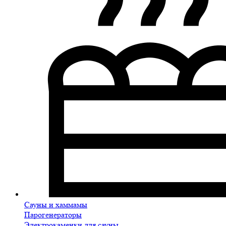
Сауны и хаммамы
Парогенераторы
Электрокаменки для сауны