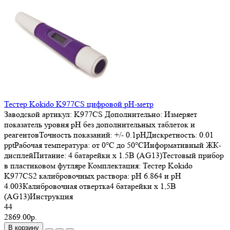
Тестер Kokido K977CS цифровой рН-метр
Заводской артикул:
K977CS
Дополнительно:
Измеряет
показатель уровня рН без дополнительных таблеток и
реагентовТочность показаний: +/- 0.1pHДискретность: 0.01
pptРабочая температура: от 0°С до 50°СИнформативный ЖК-
дисплейПитание: 4 батарейки x 1.5В (AG13)Тестовый прибор
в пластиковом футляре
Комплектация:
Тестер Kokido
K977CS2 калибровочных раствора: pH 6.864 и pH
4.003Калибровочная отвертка4 батарейки х 1,5В
(AG13)Инструкция
44
2869.00р.
В корзину