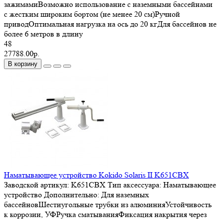
зажимамиВозможно использование с наземными бассейнами
с жестким широким бортом (не менее 20 см)Ручной
приводОптимальная нагрузка на ось до 20 кгДля бассейнов не
более 6 метров в длину
48
27788.00р.
В корзину
Наматывающее устройство Kokido Solaris II K651CBX
Заводской артикул:
K651CBX
Тип аксессуара:
Наматывающее
устройство
Дополнительно:
Для наземных
бассейновШестиугольные трубки из алюминияУстойчивость
к коррозии, УФРучка сматыванияФиксация накрытия через