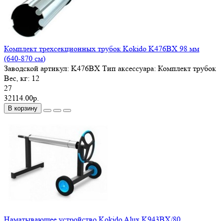
Комплект трехсекционных трубок Kokido K476BX 98 мм
(640-870 см)
Заводской артикул:
K476BX
Тип аксессуара:
Комплект трубок
Вес, кг:
12
27
32114.00р.
В корзину
Наматывающее устройство Kokido Alux K943BX/80