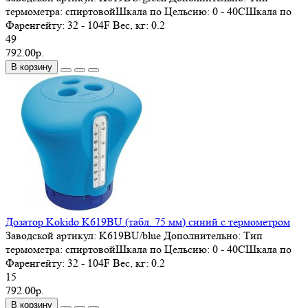
термометра: спиртовойШкала по Цельсию: 0 - 40СШкала по
Фаренгейту: 32 - 104F
Вес, кг:
0.2
49
792.00р.
В корзину
Дозатор Kokido K619BU (табл. 75 мм) синий с термометром
Заводской артикул:
K619BU/blue
Дополнительно:
Тип
термометра: спиртовойШкала по Цельсию: 0 - 40СШкала по
Фаренгейту: 32 - 104F
Вес, кг:
0.2
15
792.00р.
В корзину