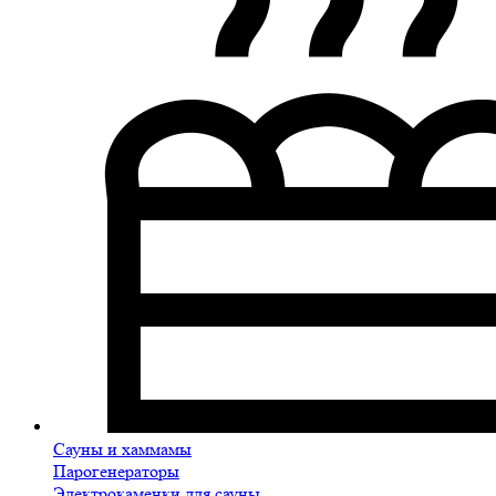
Сауны и хаммамы
Парогенераторы
Электрокаменки для сауны