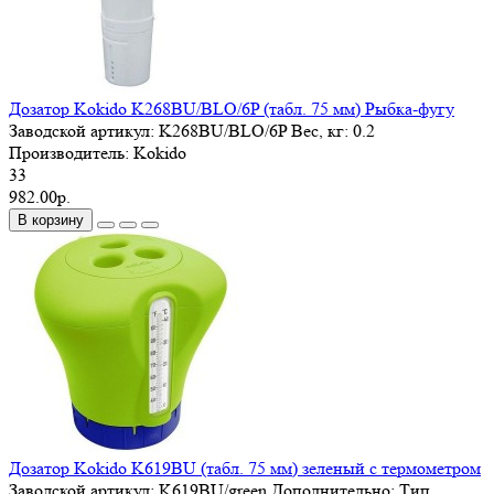
Дозатор Kokido K268BU/BLO/6P (табл. 75 мм) Рыбка-фугу
Заводской артикул:
K268BU/BLO/6P
Вес, кг:
0.2
Производитель:
Kokido
33
982.00р.
В корзину
Дозатор Kokido K619BU (табл. 75 мм) зеленый с термометром
Заводской артикул:
K619BU/green
Дополнительно:
Тип