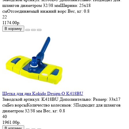
шлангов диаметром 32/38 ммШирина: 25х18
смОтсоединяемый нижний ворс
Вес, кг:
0.8
22
1174.00р.
В корзину
Щетка для дна Kokido Design-O K418BU
Заводской артикул:
K418BU
Дополнительно:
Размер: 33х17
смБез ворсыКоличество колесиков: 5Подходит для шлангов
диаметром 32/38 мм
Вес, кг:
0.8
40
1961.00р.
В корзину