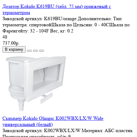
Дозатор Kokido K619BU (табл. 75 мм) оранжевый с
термометром
Заводской артикул:
K619BU/orange
Дополнительно:
Тип
термометра: спиртовойШкала по Цельсию: 0 - 40СШкала по
Фаренгейту: 32 - 104F
Вес, кг:
0.2
48
737.00р.
В корзину
Скиммер Kokido Olimpic K002WBX/LX/W Wide
универсальный (белый)
Заводской артикул:
K002WBX/LX/W
Материал:
АБС-пластик
Пропускная способность, м³/ч:
9