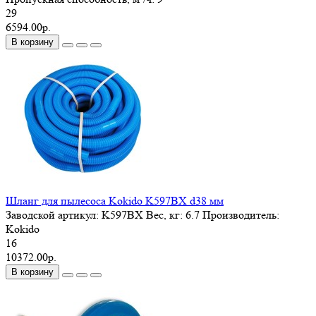
29
6594.00р.
В корзину
Шланг для пылесоса Kokido K597BX d38 мм
Заводской артикул:
K597BX
Вес, кг:
6.7
Производитель:
Kokido
16
10372.00р.
В корзину