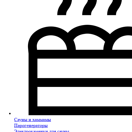
Сауны и хаммамы
Парогенераторы
Электрокаменки для сауны