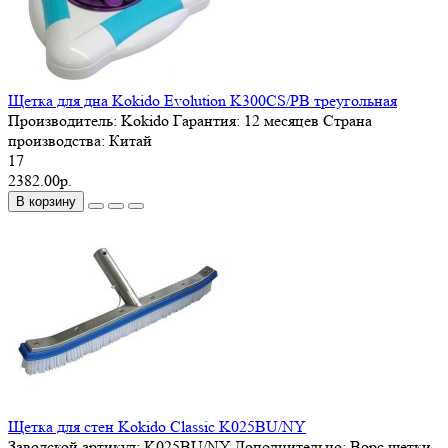
Щетка для дна Kokido Evolution K300CS/PB треугольная
Производитель:
Kokido
Гарантия:
12 месяцев
Страна
производства:
Китай
17
2382.00р.
В корзину
Щетка для стен Kokido Classic K025BU/NY
Заводской артикул:
K025BU/NY
Дополнительно:
Ворс щетки