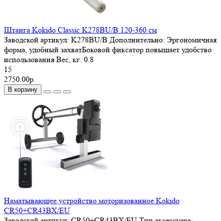
Штанга Kokido Classic K278BU/B 120-360 см
Заводской артикул:
K278BU/B
Дополнительно:
Эргономичная
форма, удобный захватБоковой фиксатор повышает удобство
использования
Вес, кг:
0.8
15
2750.00р.
В корзину
Наматывающее устройство моторизованное Kokido
CR50+CR43BX/EU
Заводской артикул:
CR50+CR43BX/EU
Тип аксессуара: