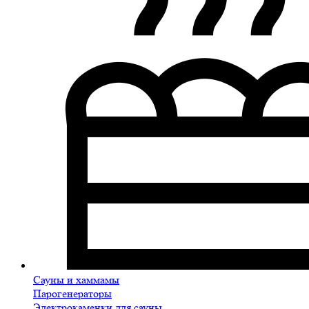
Сауны и хаммамы
Парогенераторы
Электрокаменки для сауны