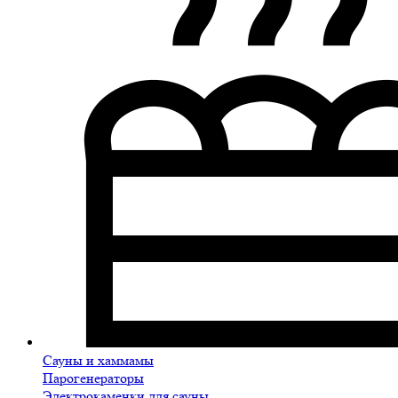
Сауны и хаммамы
Парогенераторы
Электрокаменки для сауны