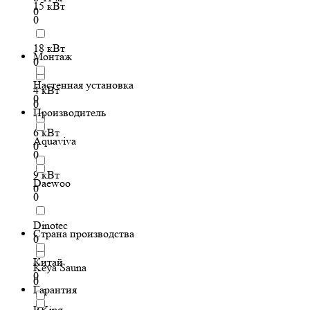
15 кВт
0
0
18 кВт
Монтаж
0
Настенная установка
4 кВт
0
0
Производитель
6 кВт
Aquaviva
0
0
9 кВт
Daewoo
0
0
Dinotec
Страна производства
0
Китай
Keya Sauna
0
0
Гарантия
P.King