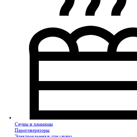
Сауны и хаммамы
Парогенераторы
Электрокаменки для сауны