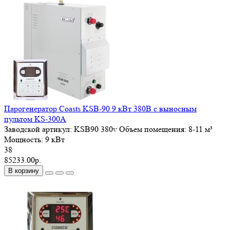
Парогенератор Coasts KSB-90 9 кВт 380В с выносным
пультом KS-300A
Заводской артикул:
KSB90 380v
Объем помещения:
8-11 м³
Мощность:
9 кВт
38
85233.00р.
В корзину