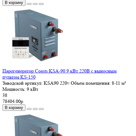
В корзину
Парогенератор Coasts KSA-90 9 кВт 220В с выносным
пультом KS-150
Заводской артикул:
KSА90 220v
Объем помещения:
8-11 м³
Мощность:
9 кВт
38
78404.00р.
В корзину