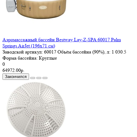
Аэромассажный бассейн Bestway Lay-Z-SPA 60017 Palm
Springs AirJet (196x71 см)
Заводской артикул:
60017
Объём бассейна (90%), л:
1 030.5
Форма басcейна:
Круглые
0
64972.00р.
Закончился