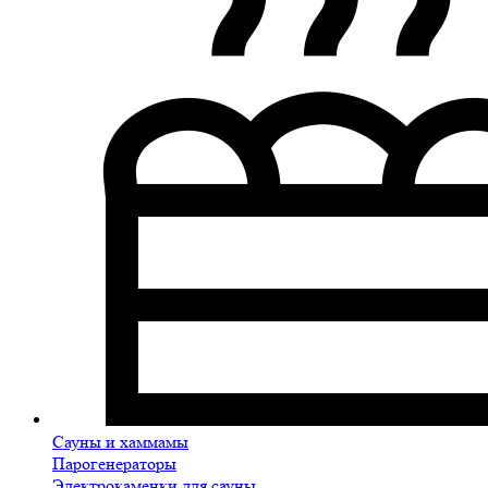
Сауны и хаммамы
Парогенераторы
Электрокаменки для сауны