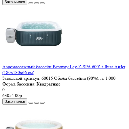
Закончился
Аэромассажный бассейн Bestway Lay-Z-SPA 60015 Ibiza AirJet
(180x180x66 см)
Заводской артикул:
60015
Объём бассейна (90%), л:
1 000
Форма басcейна:
Квадратные
0
63054.00р.
Закончился