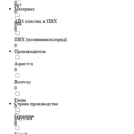
0
907
Материал
0
ABS пластик и ПВХ
908
0
0
ПВХ (поливинилхлорид)
0
Производитель
Aquaviva
0
Bestway
0
Fitstar
Страна производства
0
Германия
Hayward
0
0