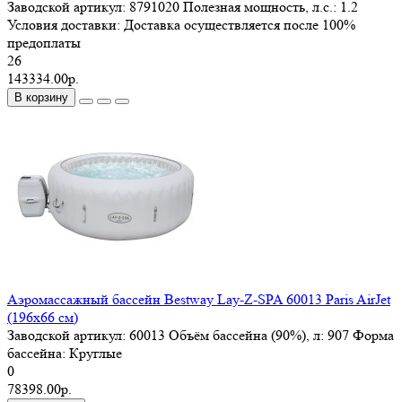
Заводской артикул:
8791020
Полезная мощность, л.с.:
1.2
Условия доставки:
Доставка осуществляется после 100%
предоплаты
26
143334.00р.
В корзину
Аэромассажный бассейн Bestway Lay-Z-SPA 60013 Paris AirJet
(196x66 см)
Заводской артикул:
60013
Объём бассейна (90%), л:
907
Форма
басcейна:
Круглые
0
78398.00р.