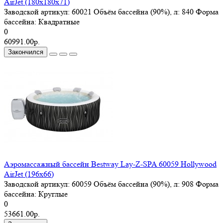
AirJet (180х180х71)
Заводской артикул:
60021
Объём бассейна (90%), л:
840
Форма
басcейна:
Квадратные
0
60991.00р.
Закончился
Аэромассажный бассейн Bestway Lay-Z-SPA 60059 Hollywood
AirJet (196х66)
Заводской артикул:
60059
Объём бассейна (90%), л:
908
Форма
басcейна:
Круглые
0
53661.00р.