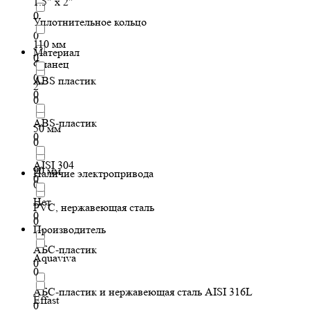
1.5" x 2"
0
Уплотнительное кольцо
0
110 мм
Материал
0
Фланец
0
ABS пластик
2"
0
0
ABS-пластик
50 мм
0
0
AISI 304
90 мм
Наличие электропривода
0
0
Нет
PVC, нержавеющая сталь
0
0
Производитель
АБС-пластик
Aquaviva
0
0
АБС-пластик и нержавеющая сталь AISI 316L
Effast
0