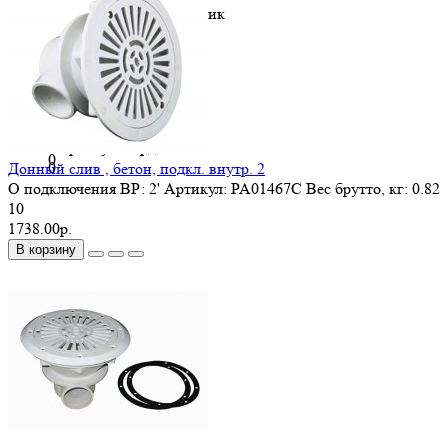
сталь SS316/ABS пластик
Россия
Pahlen
0
0
0
Франция
Peraqua
0
0
Швеция
Маркопул Нордвест
0
0
Донный слив , бетон, подкл. внутр. 2
O подключения ВР:
2'
Артикул:
PA01467C
Вес брутто, кг:
0.82
10
1738.00р.
В корзину