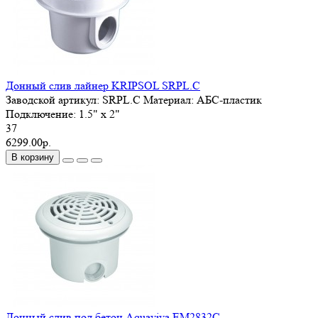
Донный слив лайнер KRIPSOL SRPL.C
Заводской артикул:
SRPL.C
Материал:
АБС-пластик
Подключение:
1.5" x 2"
37
6299.00р.
В корзину
Донный слив под бетон Aquaviva EM2832C