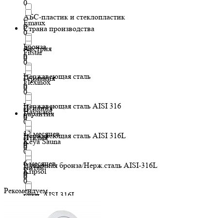
0
АБС-пластик и стеклопластик
Emaux
0
Страна производства
0
Бронза
Австрия
Fitstar
0
0
0
Нержавеющая сталь
Германия
Flexinox
0
0
0
Нержавеющая сталь AISI 316
Испания
Hayward
Гарантия
0
0
0
12 месяцев
Нержавеющая сталь AISI 316L
Италия
Keya Sauna
0
0
0
0
6 месяцев
Пушечная бронза/Нерж.сталь AISI-316L
Китай
Kripsol
0
0
0
0
Рекомендуем
сталь AISI 316L
КНР
Marpiscine
0
0
0