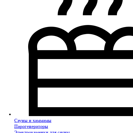
Сауны и хаммамы
Парогенераторы
Электрокаменки для сауны