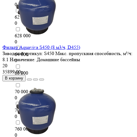
0
62 400
0
628 000
0
Фильтр Aquaviva S450 (8 м3/ч, D455)
Заводской артикул:
S450
Макс. пропускная способность, м³/ч:
64 000
8.1
Назначение:
Домашние бассейны
0
20
35899.00р.
68 000
В корзину
0
70 000
0
700 000
0
760 000
0