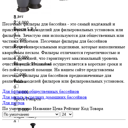
0
24 400
Швеция
0
HPE vacuum
0
5 лет
0
0
244 000
Песочные фильтры для бассейна - это самый надёжный и
0
Injecta S.R.L.
практичный вид изделий для фильтровальных установок или
0
фильтров. Зачастую они используются для общественных или
25 900
частных водоёмов. Песочные фильтры для бассейнов
0
Kripsol
считаются универсальными изделиями, которые наполненные
0
кварцевым песком. Фильтры отличаются герметичностью и
277 000
мелкой фракцией, что гарантирует максимальный уровень
0
очистки воды. Их замена осуществляется в короткие сроки и
Mayer Schwimmbad
без посторонней помощи. На нашем сайте представлены
0
30 000
песочные фильтры для бассейнов предназначенные для
0
различных моделей фильтров или фильтровальных установок.
Pahlen
0
Для больших общественных бассейнов
304 000
Для малых и средних домашних бассейнов
0
Speck Pumpen
Для прудов
0
По умолчанию
Название
Цена
Рейтинг
Код Товара
308 000
0
Sugar Valley
0
32 000