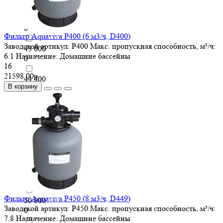
404 000
0
Фильтр Aquaviva P400 (6 м3/ч, D400)
Заводской артикул:
P400
Макс. пропускная способность, м³/ч:
43 000
6.1
Назначение:
Домашние бассейны
0
16
21598.00р.
44 400
В корзину
0
45 000
0
456 000
0
48 000
0
Фильтр Aquaviva P450 (8 м3/ч, D449)
50 000
Заводской артикул:
P450
Макс. пропускная способность, м³/ч:
0
7.8
Назначение:
Домашние бассейны