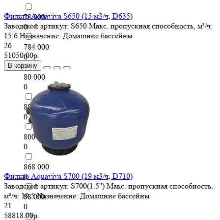
Фильтр Aquaviva S650 (15 м3/ч, D635)
78 000
Заводской артикул:
S650
Макс. пропускная способность, м³/ч:
0
15.6
Назначение:
Домашние бассейны
26
784 000
51050.00р.
0
В корзину
80 000
0
80 600
0
800 000
0
868 000
Фильтр Aquaviva S700 (19 м3/ч, D710)
0
Заводской артикул:
S700(1.5'')
Макс. пропускная способность,
м³/ч:
19.5
Назначение:
Домашние бассейны
88 000
21
0
58818.00р.