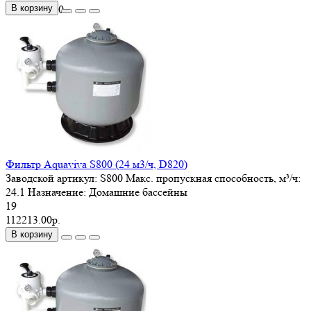
В корзину
90 000
0
Фильтр Aquaviva S800 (24 м3/ч, D820)
Заводской артикул:
S800
Макс. пропускная способность, м³/ч:
24.1
Назначение:
Домашние бассейны
19
112213.00р.
В корзину