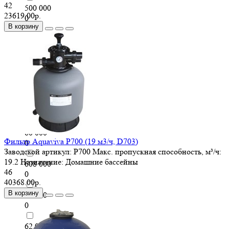
42
500 000
23619.00р.
0
В корзину
56 000
0
560 000
0
58 400
0
60 000
Фильтр Aquaviva P700 (19 м3/ч, D703)
0
Заводской артикул:
P700
Макс. пропускная способность, м³/ч:
19.2
Назначение:
Домашние бассейны
608 000
46
0
40368.00р.
В корзину
61 000
0
62 000