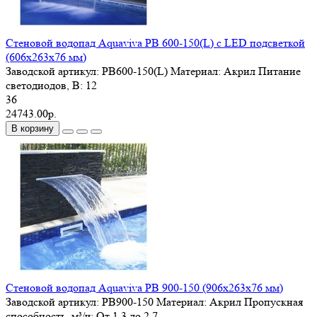
Стеновой водопад Aquaviva PB 600-150(L) с LED подсветкой
(606х263х76 мм)
Заводской артикул:
PB600-150(L)
Материал:
Акрил
Питание
светодиодов, В:
12
36
24743.00р.
В корзину
Стеновой водопад Aquaviva PB 900-150 (906х263х76 мм)
Заводской артикул:
PB900-150
Материал:
Акрил
Пропускная
способность, м³/ч:
От 1.3 до 2.7