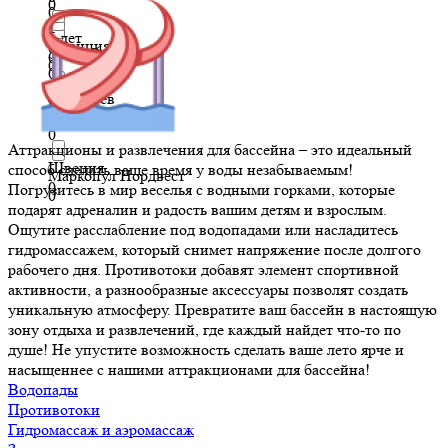
0
0
5 лет
Франция
Speck Pumpen
0
0
0
6 месяцев
Чехия
Аквасектор
0
0
0
Аттракционы и развлечения для бассейна – это идеальный
Швеция
способ сделать ваше время у воды незабываемым!
Маркопул Нордвест
0
Погрузитесь в мир веселья с водными горками, которые
0
подарят адреналин и радость вашим детям и взрослым.
Ощутите расслабление под водопадами или насладитесь
гидромассажем, который снимет напряжение после долгого
рабочего дня. Противотоки добавят элемент спортивной
активности, а разнообразные аксессуары позволят создать
уникальную атмосферу. Превратите ваш бассейн в настоящую
зону отдыха и развлечений, где каждый найдет что-то по
душе! Не упустите возможность сделать ваше лето ярче и
насыщеннее с нашими аттракционами для бассейна!
Водопады
Противотоки
Гидромассаж и аэромассаж