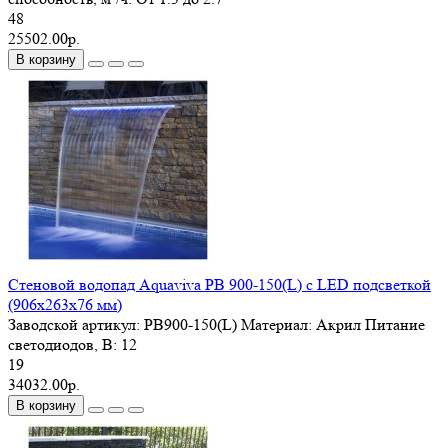
48
25502.00р.
В корзину
Стеновой водопад Aquaviva PB 900-150(L) с LED подсветкой
(906х263х76 мм)
Заводской артикул:
PB900-150(L)
Материал:
Акрил
Питание
светодиодов, В:
12
19
34032.00р.
В корзину