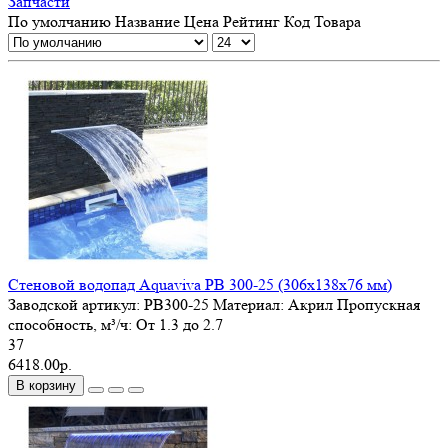
Запчасти
По умолчанию
Название
Цена
Рейтинг
Код Товара
Стеновой водопад Aquaviva PB 300-25 (306х138х76 мм)
Заводской артикул:
PB300-25
Материал:
Акрил
Пропускная
способность, м³/ч:
От 1.3 до 2.7
37
6418.00р.
В корзину