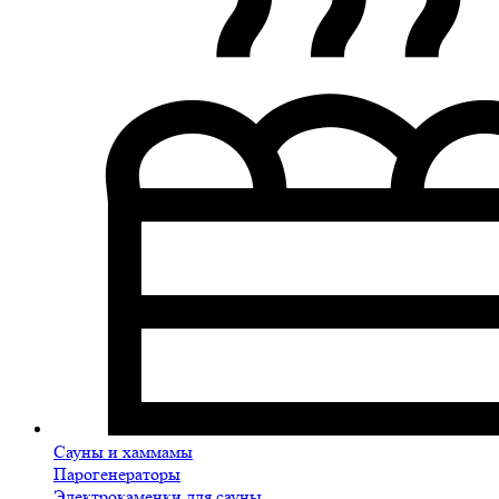
Сауны и хаммамы
Парогенераторы
Электрокаменки для сауны