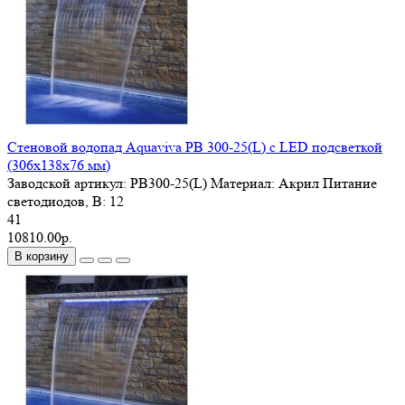
Стеновой водопад Aquaviva PB 300-25(L) с LED подсветкой
(306х138х76 мм)
Заводской артикул:
PB300-25(L)
Материал:
Акрил
Питание
светодиодов, В:
12
41
10810.00р.
В корзину