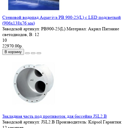
Стеновой водопад Aquaviva PB 900-25(L) с LED подсветкой
(906х138х76 мм)
Заводской артикул:
PB900-25(L)
Материал:
Акрил
Питание
светодиодов, В:
12
10
22970.00р.
В корзину
Закладная часть под противоток для бассейна JSL2.B
Заводской артикул:
JSL2.B
Производитель:
Kripsol
Гарантия:
12 месяцев