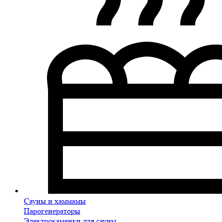
Сауны и хаммамы
Парогенераторы
Электрокаменки для сауны