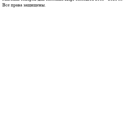
Все пра­ва за­щи­ще­ны.