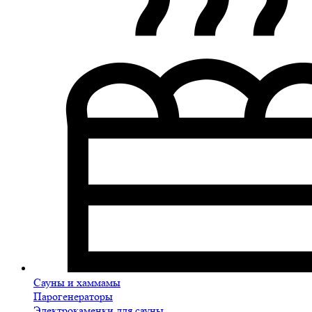
Сауны и хаммамы
Парогенераторы
Электрокаменки для сауны