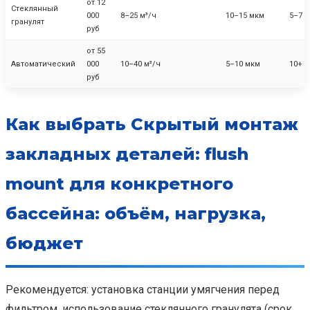
от 12
Стеклянный
000
8–25 м³/ч
10–15 мкм
5–7 л
гранулят
руб
от 55
Автоматический
000
10–40 м³/ч
5–10 мкм
10+ л
руб
Как выбрать Скрытый монтаж
закладных деталей: flush
mount для конкретного
бассейна: объём, нагрузка,
бюджет
Рекомендуется: установка станции умягчения перед
фильтром, использование стеклянного гранулята (срок