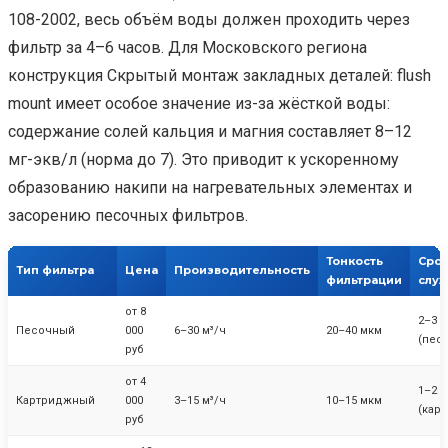
108-2002, весь объём воды должен проходить через
фильтр за 4–6 часов. Для Московского региона
конструкция Скрытый монтаж закладных деталей: flush
mount имеет особое значение из-за жёсткой воды:
содержание солей кальция и магния составляет 8–12
мг-экв/л (норма до 7). Это приводит к ускоренному
образованию накипи на нагревательных элементах и
засорению песочных фильтров.
Тонкость
Сро
Тип фильтра
Цена
Производительность
фильтрации
слу
от 8
2–3 г
Песочный
000
6–30 м³/ч
20–40 мкм
(песо
руб
от 4
1–2 
Картриджный
000
3–15 м³/ч
10–15 мкм
(кар
руб