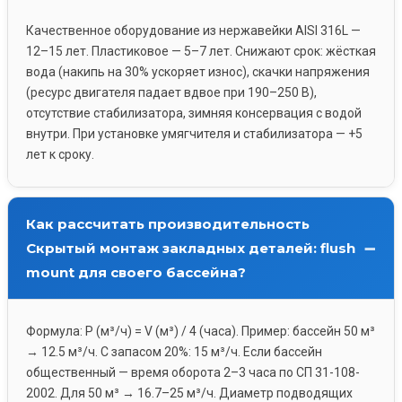
Качественное оборудование из нержавейки AISI 316L —
12–15 лет. Пластиковое — 5–7 лет. Снижают срок: жёсткая
вода (накипь на 30% ускоряет износ), скачки напряжения
(ресурс двигателя падает вдвое при 190–250 В),
отсутствие стабилизатора, зимняя консервация с водой
внутри. При установке умягчителя и стабилизатора — +5
лет к сроку.
Как рассчитать производительность
Скрытый монтаж закладных деталей: flush
mount для своего бассейна?
Формула: P (м³/ч) = V (м³) / 4 (часа). Пример: бассейн 50 м³
→ 12.5 м³/ч. С запасом 20%: 15 м³/ч. Если бассейн
общественный — время оборота 2–3 часа по СП 31-108-
2002. Для 50 м³ → 16.7–25 м³/ч. Диаметр подводящих