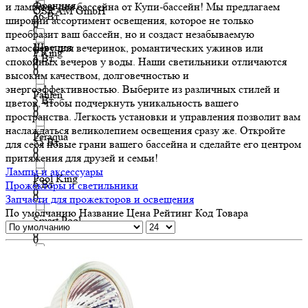
Франция
и лампами для бассейна от Купи-бассейн! Мы предлагаем
OSRAM GmbH
36 Вт
0
широкий ассортимент освещения, которое не только
0
0
преобразит ваш бассейн, но и создаст незабываемую
Швеция
атмосферу для вечеринок, романтических ужинов или
P.King
4 Вт
0
спокойных вечеров у воды. Наши светильники отличаются
0
0
высоким качеством, долговечностью и
энергоэффективностью. Выберите из различных стилей и
Pahlen
5 Вт
цветов, чтобы подчеркнуть уникальность вашего
0
0
пространства. Легкость установки и управления позволит вам
наслаждаться великолепием освещения сразу же. Откройте
Peraqua
55 Вт
для себя новые грани вашего бассейна и сделайте его центром
0
0
притяжения для друзей и семьи!
Лампы и аксессуары
Pool King
6 Вт
Прожекторы и светильники
0
0
Запчасти для прожекторов и освещения
По умолчанию
Название
Цена
Рейтинг
Код Товара
Smart Pool
7 Вт
0
0
SYLVANIA
75 Вт
0
0
Tad pole