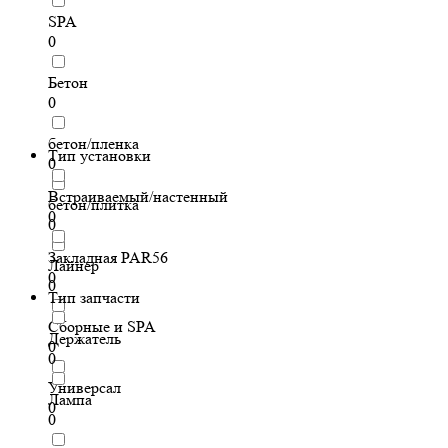
SPA
0
Бетон
0
бетон/пленка
Тип установки
0
Встраиваемый/настенный
бетон/плитка
0
0
Закладная PAR56
Лайнер
0
0
Тип запчасти
Сборные и SPA
Держатель
0
0
Универсал
Лампа
0
0