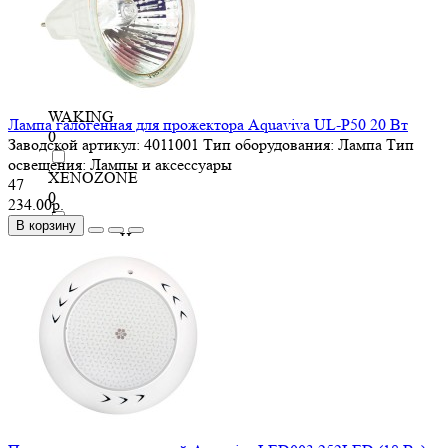
80 Вт
0
0
TUNGSRAM
0
WAKING
Лампа галогенная для прожектора Aquaviva UL-P50 20 Вт
0
Заводской артикул:
4011001
Тип оборудования:
Лампа
Тип
освещения:
Лампы и аксессуары
XENOZONE
47
0
234.00р.
В корзину
Маркопул Нордвест
0