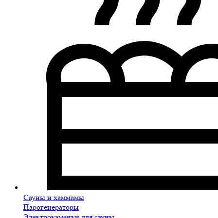
Сауны и хаммамы
Парогенераторы
Электрокаменки для сауны