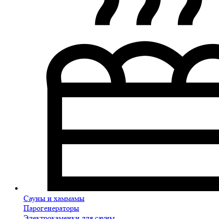
Сауны и хаммамы
Парогенераторы
Электрокаменки для сауны