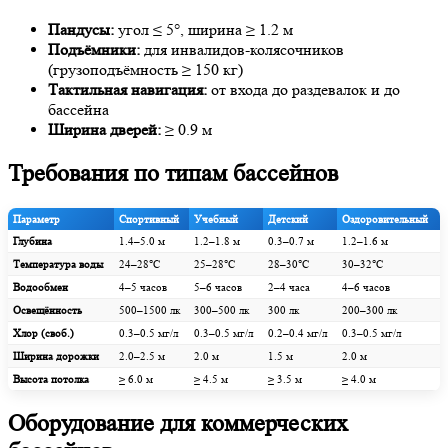
Пандусы:
угол ≤ 5°, ширина ≥ 1.2 м
Подъёмники:
для инвалидов-колясочников
(грузоподъёмность ≥ 150 кг)
Тактильная навигация:
от входа до раздевалок и до
бассейна
Ширина дверей:
≥ 0.9 м
Требования по типам бассейнов
Параметр
Спортивный
Учебный
Детский
Оздоровительный
Глубина
1.4–5.0 м
1.2–1.8 м
0.3–0.7 м
1.2–1.6 м
Температура воды
24–28°C
25–28°C
28–30°C
30–32°C
Водообмен
4–5 часов
5–6 часов
2–4 часа
4–6 часов
Освещённость
500–1500 лк
300–500 лк
300 лк
200–300 лк
Хлор (своб.)
0.3–0.5 мг/л
0.3–0.5 мг/л
0.2–0.4 мг/л
0.3–0.5 мг/л
Ширина дорожки
2.0–2.5 м
2.0 м
1.5 м
2.0 м
Высота потолка
≥ 6.0 м
≥ 4.5 м
≥ 3.5 м
≥ 4.0 м
Оборудование для коммерческих