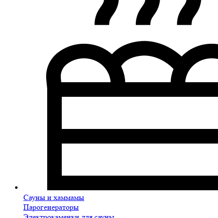
Сауны и хаммамы
Парогенераторы
Электрокаменки для сауны