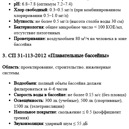
pH:
6.8–7.8 (оптимум 7.2–7.4)
Хлор свободный:
0.3–0.5 мг/л (при комбинированном
хлорировании 0.5–1.0 мг/л)
Мутность:
не более 0.5 мг/л (высота столба воды 30 см)
Бактериология:
общее микробное число < 100 КОЕ/мл,
отсутствие патогенных
Проветривание:
воздухообмен 80 м³/ч на человека в зоне
бассейна
3. СП 31-113-2012 «Плавательные бассейны»
Область:
проектирование, строительство, инженерные
системы.
Водообмен:
полный объём бассейна должен
фильтроваться за 4–6 часов
Скорость воды в бассейне:
не более 0.15 м/с (без пловца)
Освещённость:
300 лк (учебные), 500 лк (спортивные),
1500 лк (телетрансляции)
Напольное покрытие:
скольжение ≤ 0.5 (коэффициент
трения)
Звукоизоляция:
ударный шум ≤ 55 дБ