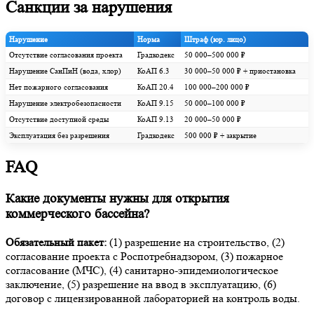
Санкции за нарушения
Нарушение
Норма
Штраф (юр. лицо)
Отсутствие согласования проекта
Градкодекс
50 000–500 000 ₽
Нарушение СанПиН (вода, хлор)
КоАП 6.3
30 000–50 000 ₽ + приостановка
Нет пожарного согласования
КоАП 20.4
100 000–200 000 ₽
Нарушение электробезопасности
КоАП 9.15
50 000–100 000 ₽
Отсутствие доступной среды
КоАП 9.13
20 000–50 000 ₽
Эксплуатация без разрешения
Градкодекс
500 000 ₽ + закрытие
FAQ
Какие документы нужны для открытия
коммерческого бассейна?
Обязательный пакет:
(1) разрешение на строительство, (2)
согласование проекта с Роспотребнадзором, (3) пожарное
согласование (МЧС), (4) санитарно-эпидемиологическое
заключение, (5) разрешение на ввод в эксплуатацию, (6)
договор с лицензированной лабораторией на контроль воды.