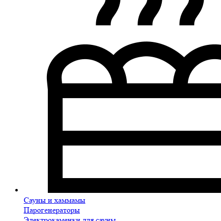
Сауны и хаммамы
Парогенераторы
Электрокаменки для сауны