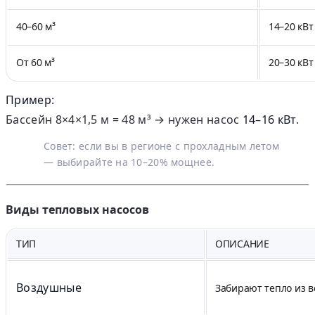
40–60 м³
14–20 кВт
От 60 м³
20–30 кВ
Пример:
Бассейн 8×4×1,5 м = 48 м³ → нужен насос
14–16 кВт
.
Совет: если вы в регионе с прохладным летом
— выбирайте на 10–20% мощнее.
Виды тепловых насосов
ТИП
ОПИСАНИЕ
Воздушные
Забирают тепло из в