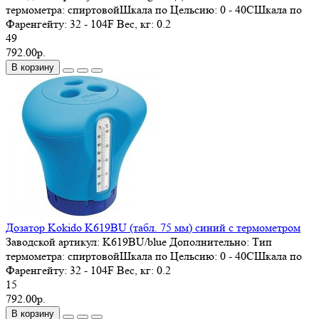
термометра: спиртовойШкала по Цельсию: 0 - 40СШкала по
Фаренгейту: 32 - 104F
Вес, кг:
0.2
49
792.00р.
В корзину
Дозатор Kokido K619BU (табл. 75 мм) синий с термометром
Заводской артикул:
K619BU/blue
Дополнительно:
Тип
термометра: спиртовойШкала по Цельсию: 0 - 40СШкала по
Фаренгейту: 32 - 104F
Вес, кг:
0.2
15
792.00р.
В корзину