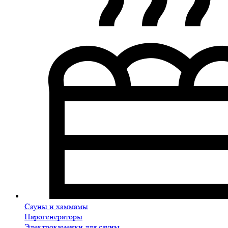
Сауны и хаммамы
Парогенераторы
Электрокаменки для сауны