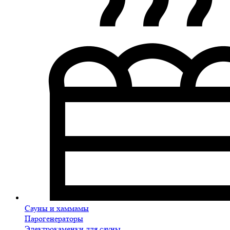
Сауны и хаммамы
Парогенераторы
Электрокаменки для сауны