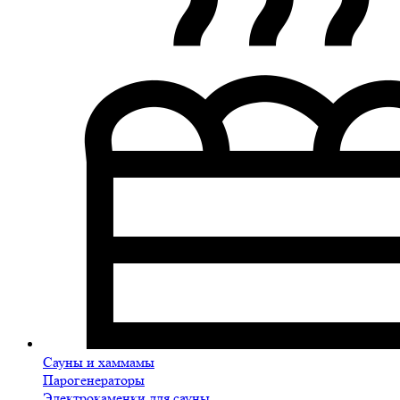
Сауны и хаммамы
Парогенераторы
Электрокаменки для сауны