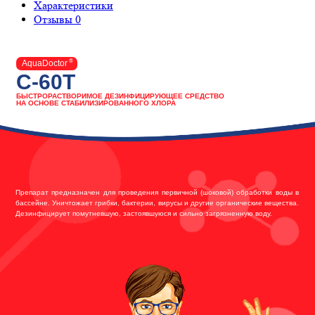
Характеристики
Отзывы
0
®
AquaDoctor
C-60T
БЫСТРОРАСТВОРИМОЕ ДЕЗИНФИЦИРУЮЩЕЕ СРЕДСТВО
НА ОСНОВЕ СТАБИЛИЗИРОВАННОГО ХЛОРА
Препарат предназначен для проведения первичной (шоковой) обработки воды в
бассейне. Уничтожает грибки, бактерии, вирусы и другие органические вещества.
Дезинфицирует помутневшую, застоявшуюся и сильно загрязненную воду.