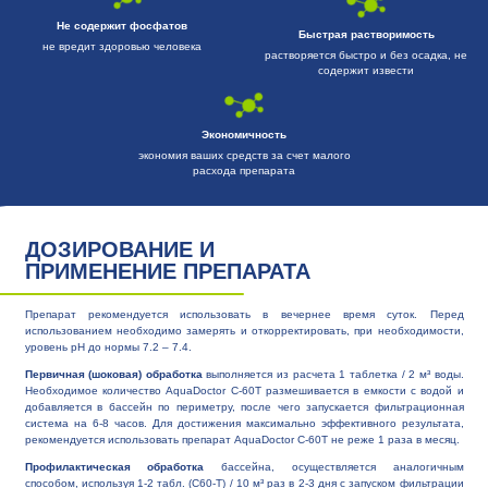
Не содержит фосфатов
Быстрая растворимость
не вредит здоровью человека
растворяется быстро и без осадка, не
содержит извести
Экономичность
экономия ваших средств за счет малого
расхода препарата
ДОЗИРОВАНИЕ И
ПРИМЕНЕНИЕ ПРЕПАРАТА
Препарат рекомендуется использовать в вечернее время суток. Перед
использованием необходимо замерять и откорректировать, при необходимости,
уровень рН до нормы 7.2 – 7.4.
Первичная (шоковая) обработка
выполняется из расчета 1 таблетка / 2 м³ воды.
Необходимое количество AquaDoctor C-60T размешивается в емкости с водой и
добавляется в бассейн по периметру, после чего запускается фильтрационная
система на 6-8 часов. Для достижения максимально эффективного результата,
рекомендуется использовать препарат AquaDoctor C-60T не реже 1 раза в месяц.
Профилактическая обработка
бассейна, осуществляется аналогичным
способом, используя 1-2 табл. (C60-T) / 10 м³ раз в 2-3 дня с запуском фильтрации