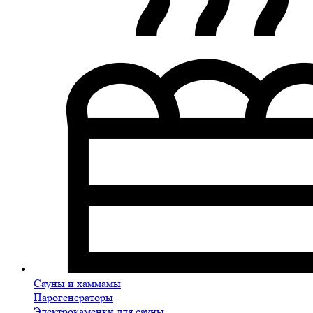
Сауны и хаммамы
Парогенераторы
Электрокаменки для сауны