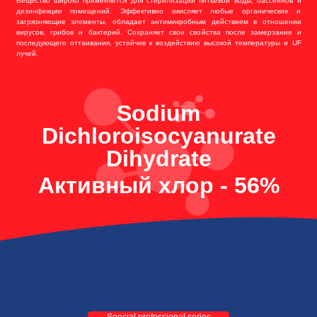
Вещество широко применяется для стерилизации питьевой воды, бассейнов и
дезинфекции помещений. Эффективно окисляет любые органические и
загрязняющие элементы, обладает антимикробным действием в отношении
вирусов, грибов и бактерий. Сохраняет свои свойства после замерзания и
последующего оттаивания, устойчив к воздействию высокой температуры и UF
лучей.
Sodium
Dichloroisocyanurate
Dihydrate
Активный хлор - 56%
Special professional series