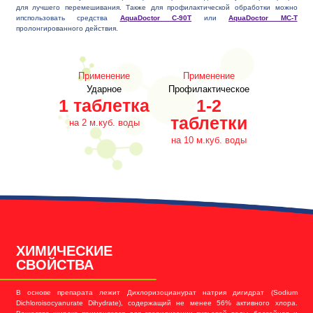
для лучшего перемешивания. Также для профилактической обработки можно
ипспользовать средства
AquaDoctor С-90T
или
AquaDoctor MC-T
пролонгированного действия.
Применение
Применение
Ударное
Профилактическое
1 таблетка
1-2
таблетки
на 2 м.куб. воды
на 10 м.куб. воды
ХИМИЧЕСКИЕ
СВОЙСТВА
В основе препарата лежит Дихлоризоцианурат натрия дигидрат (Sodium
Dichloroisocyanurate Dihydrate), содержащий не менее 56% активного хлора.