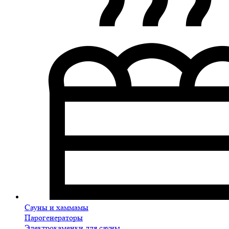
Сауны и хаммамы
Парогенераторы
Электрокаменки для сауны