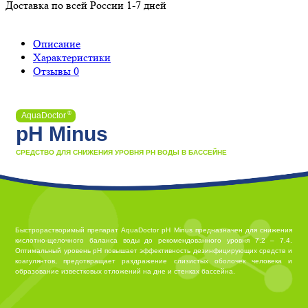
Доставка по всей России 1-7 дней
Описание
Характеристики
Отзывы
0
®
AquaDoctor
pH Minus
СРЕДСТВО ДЛЯ СНИЖЕНИЯ УРОВНЯ PH ВОДЫ В БАССЕЙНЕ
Быстрорастворимый препарат AquaDoctor рН Minus предназначен для снижения
кислотно-щелочного баланса воды до рекомендованного уровня 7.2 – 7.4.
Оптимальный уровень рН повышает эффективность дезинфицирующих средств и
коагулянтов, предотвращает раздражение слизистых оболочек человека и
образование известковых отложений на дне и стенках бассейна.