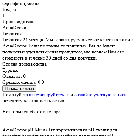
сертифицирована
Вес, кг
1
Производитель
AquaDoctor
Гарантия
Гарантия 24 месяца. Мы гарантируем высокое качество химии
AquaDoctor. Если по каким-то причинам Вы не будете
полностью удовлетворены продуктом, мы вернём Вам его
стоимость в течение 30 дней со дня покупки.
Страна производства
Турция
Отзывов: 0
Средняя оценка: 0.0
Написать отзыв
Пожалуйста
авторизируйтесь
или
создайте учетную запись
перед тем как написать отзыв
Нет отзывов об этом товаре.
AquaDoctor
pH Minus
1кг
корректировка pH
химия для
бассейна
бассейн
уход за бассейном
поддержание pH