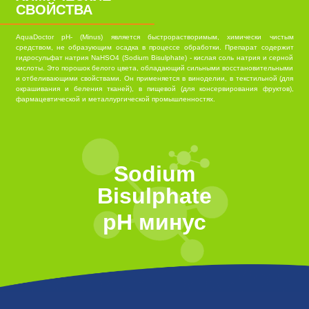
СВОЙСТВА
AquaDoctor pH- (Minus) является быстрорастворимым, химически чистым
средством, не образующим осадка в процессе обработки. Препарат содержит
гидросульфат натрия NaHSO4 (Sodium Bisulphate) - кислая соль натрия и серной
кислоты. Это порошок белого цвета, обладающий сильными восстановительными
и отбеливающими свойствами. Он применяется в виноделии, в текстильной (для
окрашивания и беления тканей), в пищевой (для консервирования фруктов),
фармацевтической и металлургической промышленностях.
Sodium
Bisulphate
pH минус