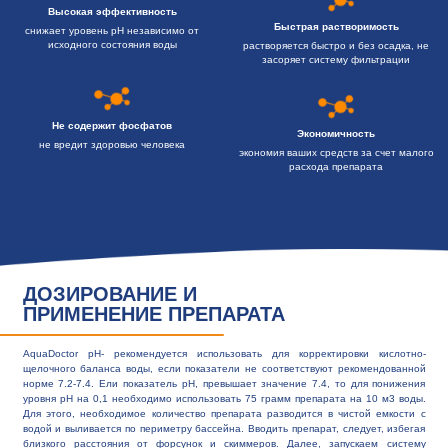
Высокая эффективность
Быстрая растворимость
снижает уровень pH независимо от
исходного состояния воды
растворяется быстро и без осадка, не
засоряет систему фильтрации
Не содержит фосфатов
Экономичность
не вредит здоровью человека
экономия ваших средств за счет малого
расхода препарата
ДОЗИРОВАНИЕ И
ПРИМЕНЕНИЕ ПРЕПАРАТА
AquaDoctor pH- рекомендуется использовать для корректировки кислотно-
щелочного баланса воды, если показатели не соответствуют рекомендованной
норме 7.2-7.4. Ели показатель pH, превышает значение 7.4, то для понижения
уровня рН на 0,1 необходимо использовать 75 грамм препарата на 10 м3 воды.
Для этого, необходимое количество препарата разводится в чистой емкости с
водой и выливается по периметру бассейна. Вводить препарат, следует, избегая
близкого расстояния от форсунок и скиммеров. Далее, запускаем систему