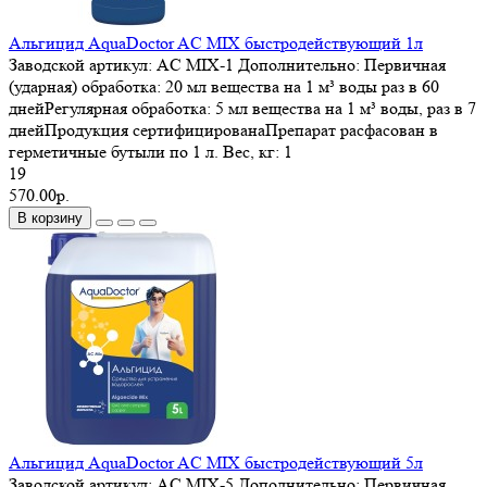
Альгицид AquaDoctor AC MIX быстродействующий 1л
Заводской артикул:
AC MIX-1
Дополнительно:
Первичная
(ударная) обработка: 20 мл вещества на 1 м³ воды раз в 60
днейРегулярная обработка: 5 мл вещества на 1 м³ воды, раз в 7
днейПродукция сертифицированаПрепарат расфасован в
герметичные бутыли по 1 л.
Вес, кг:
1
19
570.00р.
В корзину
Альгицид AquaDoctor AC MIX быстродействующий 5л
Заводской артикул:
AC MIX-5
Дополнительно:
Первичная