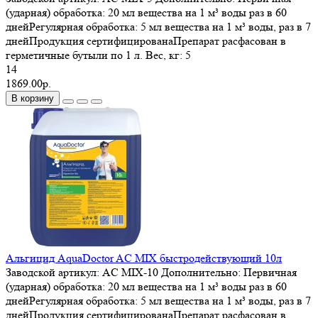
(ударная) обработка: 20 мл вещества на 1 м³ воды раз в 60
днейРегулярная обработка: 5 мл вещества на 1 м³ воды, раз в 7
днейПродукция сертифицированаПрепарат расфасован в
герметичные бутыли по 1 л.
Вес, кг:
5
14
1869.00р.
В корзину
Альгицид AquaDoctor AC MIX быстродействующий 10л
Заводской артикул:
AC MIX-10
Дополнительно:
Первичная
(ударная) обработка: 20 мл вещества на 1 м³ воды раз в 60
днейРегулярная обработка: 5 мл вещества на 1 м³ воды, раз в 7
днейПродукция сертифицированаПрепарат расфасован в