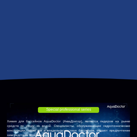
Special professional series
Химия для бассейнов AquaDoctor (АкваДоктор), является лидером на рынке
средств по уходу за водой. Специалисты, обслуживающие гидротехнические
конструкции, также как и владельцы частных бассейнов, отдают предпочтение
химсредствам этой марки.