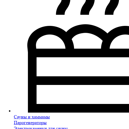
Сауны и хаммамы
Парогенераторы
Электрокаменки для сауны