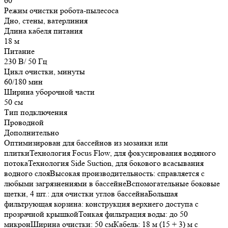
60
Режим очистки робота-пылесоса
Дно, стены, ватерлиния
Длина кабеля питания
18 м
Питание
230 В/ 50 Гц
Цикл очистки, минуты
60/180 мин
Ширина уборочной части
50 см
Тип подключения
Проводной
Дополнительно
Оптимизирован для бассейнов из мозаики или
плиткиТехнология Focus Flow, для фокусирования водяного
потокаТехнология Side Suction, для бокового всасывания
водного слояВысокая производительность: справляется с
любыми загрязнениями в бассейнеВспомогательные боковые
щетки, 4 шт.: для очистки углов бассейнаБольшая
фильтрующая корзина: конструкция верхнего доступа с
прозрачной крышкойТонкая фильтрация воды: до 50
микронШирина очистки: 50 смКабель: 18 м (15 + 3) м с