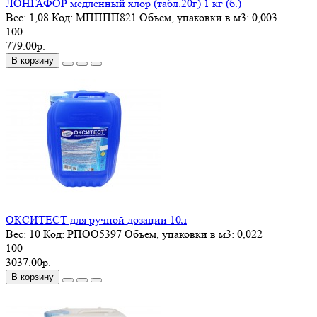
ЛОНГАФОР медленный хлор (табл.20г) 1 кг (б.)
Вес:
1,08
Код:
МПППП821
Объем, упаковки в м3:
0,003
100
779.00р.
В корзину
ОКСИТЕСТ для ручной дозации 10л
Вес:
10
Код:
РПОО5397
Объем, упаковки в м3:
0,022
100
3037.00р.
В корзину