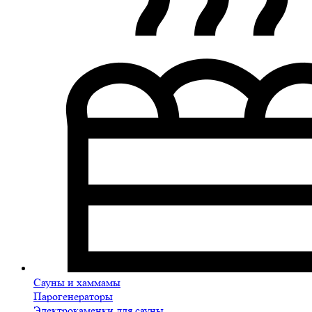
Сауны и хаммамы
Парогенераторы
Электрокаменки для сауны