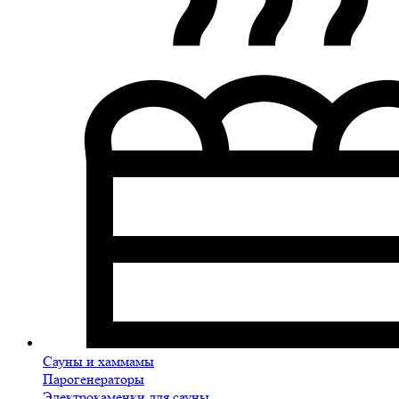
Сауны и хаммамы
Парогенераторы
Электрокаменки для сауны