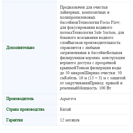
Предназначен для очистки
лайнерных, композитных и
полипропиленовых
бассейновТехнология Focus Flow,
для фокусирования водяного
потокаТехнология Side Suction, для
бокового всасывания водного
слояВысокая производительность:
Дополнительно
справляется с любыми
загрязнениями в бассейнеБольшая
фильтрующая корзина: конструкция
верхнего доступа с прозрачной
крышкойТонкая фильтрация воды:
до 50 микронШирина очистки: 50
смКабель: 16 м (13 + 3) м с защитой
от закручиванияПривод: прямой и
ременныйМощность: 100 Вт
Производитель
Aquaviva
Страна производства
Китай
Гарантия
12 месяцев