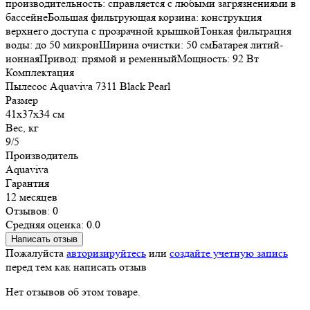
производительность: справляется с любыми загрязнениями в
бассейнеБольшая фильтрующая корзина: конструкция
верхнего доступа с прозрачной крышкойТонкая фильтрация
воды: до 50 микронШирина очистки: 50 смБатарея литий-
ионнаяПривод: прямой и ременныйМощность: 92 Вт
Комплектация
Пылесос Aquaviva 7311 Black Pearl
Размер
41x37x34 см
Вес, кг
9/5
Производитель
Aquaviva
Гарантия
12 месяцев
Отзывов: 0
Средняя оценка: 0.0
Написать отзыв
Пожалуйста
авторизируйтесь
или
создайте учетную запись
перед тем как написать отзыв
Нет отзывов об этом товаре.