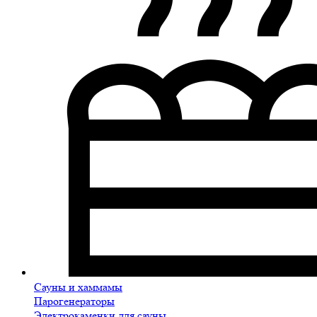
Сауны и хаммамы
Парогенераторы
Электрокаменки для сауны