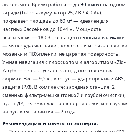
автономно. Время работы — до
90 минут
на одном
заряде (Li-Ion аккумулятор 25,2 В / 4,0 Ач),
покрывает площадь до
60 м²
— идеален для
частных бассейнов до 10×4 м. Мощность
всасывания — 180 Вт, оснащён
пенными валиками
— мягко удаляют налёт, водоросли и грязь с плитки,
мозаики и ПВХ-плёнки, не царапая поверхность.
Умная навигация с гироскопом и алгоритмом «Zig-
Zag+» — не пропускает зоны, даже в сложных
формах. Вес — 9,2 кг, корпус — ударопрочный ABS,
защита IPX8. В комплекте: зарядная станция, 2
сменных фильтр-мешка (тонкой и грубой очистки),
пульт ДУ, тележка для транспортировки, инструкция
на русском. Гарантия — 2 года.
Рекомендации и советы от эксперта:
— Перед первым запуском проверьте pH воды (7,2–