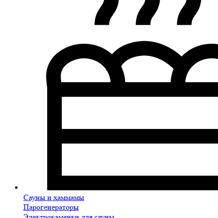
Сауны и хаммамы
Парогенераторы
Электрокаменки для сауны