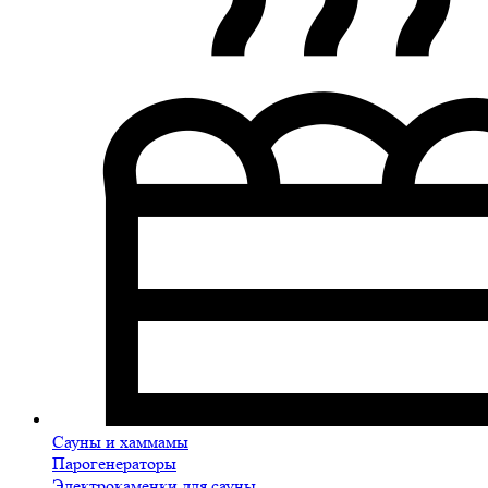
Сауны и хаммамы
Парогенераторы
Электрокаменки для сауны