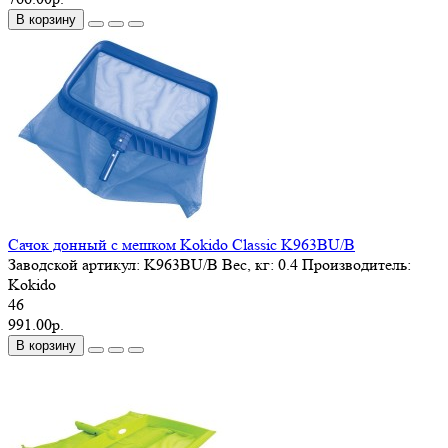
В корзину
Сачок донный с мешком Kokido Classic K963BU/B
Заводской артикул:
K963BU/B
Вес, кг:
0.4
Производитель:
Kokido
46
991.00р.
В корзину