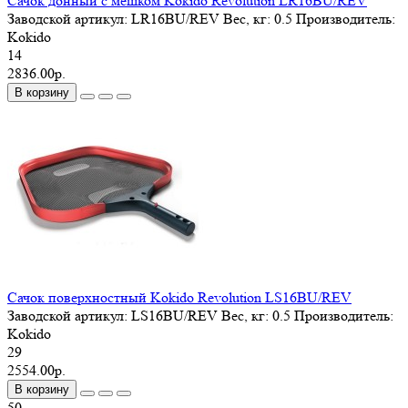
Сачок донный с мешком Kokido Revolution LR16BU/REV
Заводской артикул:
LR16BU/REV
Вес, кг:
0.5
Производитель:
Kokido
14
2836.00р.
В корзину
Сачок поверхностный Kokido Revolution LS16BU/REV
Заводской артикул:
LS16BU/REV
Вес, кг:
0.5
Производитель:
Kokido
29
2554.00р.
В корзину
50