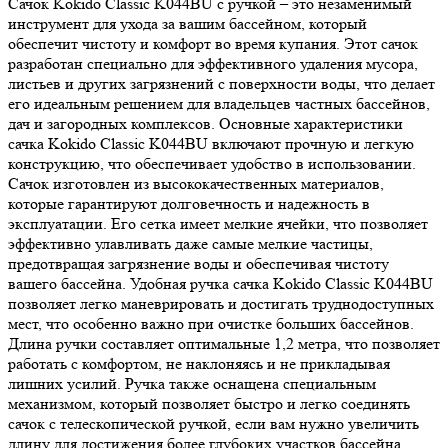
Сачок Kokido Classic K044BU с ручкой – это незаменимый
инструмент для ухода за вашим бассейном, который
обеспечит чистоту и комфорт во время купания. Этот сачок
разработан специально для эффективного удаления мусора,
листьев и других загрязнений с поверхности воды, что делает
его идеальным решением для владельцев частных бассейнов,
дач и загородных комплексов. Основные характеристики
сачка Kokido Classic K044BU включают прочную и легкую
конструкцию, что обеспечивает удобство в использовании.
Сачок изготовлен из высококачественных материалов,
которые гарантируют долговечность и надежность в
эксплуатации. Его сетка имеет мелкие ячейки, что позволяет
эффективно улавливать даже самые мелкие частицы,
предотвращая загрязнение воды и обеспечивая чистоту
вашего бассейна. Удобная ручка сачка Kokido Classic K044BU
позволяет легко маневрировать и достигать труднодоступных
мест, что особенно важно при очистке больших бассейнов.
Длина ручки составляет оптимальные 1,2 метра, что позволяет
работать с комфортом, не наклоняясь и не прикладывая
лишних усилий. Ручка также оснащена специальным
механизмом, который позволяет быстро и легко соединять
сачок с телескопической ручкой, если вам нужно увеличить
длину для достижения более глубоких участков бассейна.