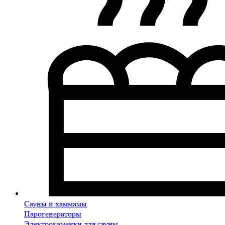
Сауны и хаммамы
Парогенераторы
Электрокаменки для сауны