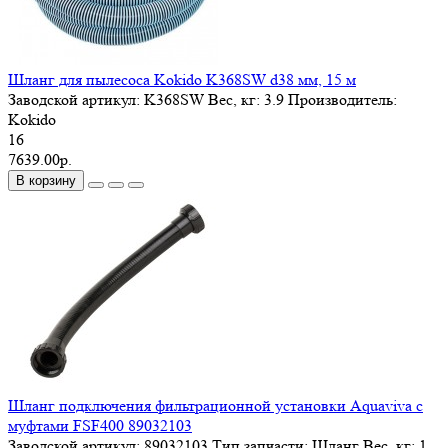
Шланг для пылесоса Kokido K368SW d38 мм, 15 м
Заводской артикул:
K368SW
Вес, кг:
3.9
Производитель:
Kokido
16
7639.00р.
В корзину
Шланг подключения фильтрационной установки Aquaviva с
муфтами FSF400 89032103
Заводской артикул:
89032103
Тип запчасти:
Шланг
Вес, кг:
1