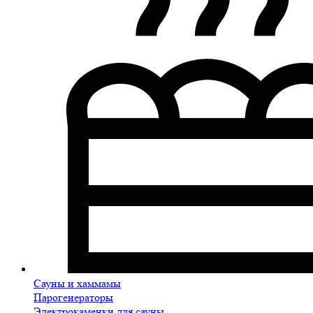
Сауны и хаммамы
Парогенераторы
Электрокаменки для сауны