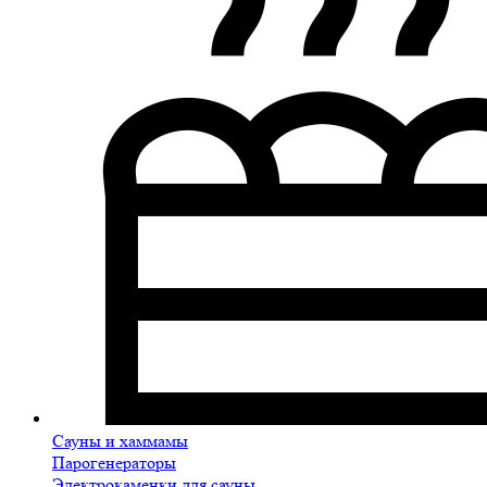
Сауны и хаммамы
Парогенераторы
Электрокаменки для сауны