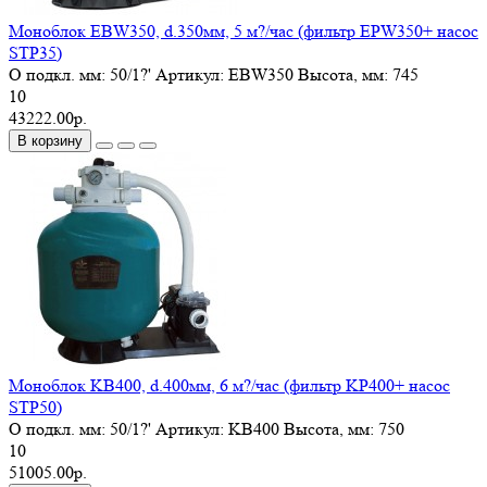
Моноблок EBW350, d.350мм, 5 м?/час (фильтр EPW350+ насос
STP35)
O подкл. мм:
50/1?'
Артикул:
EBW350
Высота, мм:
745
10
43222.00р.
В корзину
Моноблок KB400, d.400мм, 6 м?/час (фильтр KP400+ насос
STP50)
O подкл. мм:
50/1?'
Артикул:
KB400
Высота, мм:
750
10
51005.00р.