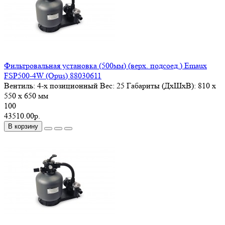
Фильтровальная установка (500мм) (верх. подсоед.) Emaux
FSP500-4W (Opus) 88030611
Вентиль:
4-х позиционный
Вес:
25
Габариты (ДxШxВ):
810 x
550 x 650 мм
100
43510.00р.
В корзину