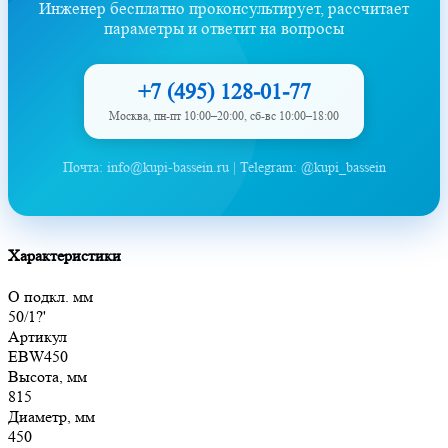
Инженер бесплатно проконсультирует, рассчитает
параметры и ответит на вопросы
+7 (495) 128-01-77
Москва, пн-пт 10:00–20:00, сб-вс 10:00–18:00
Почта: info@kupi-bassein.ru | Telegram: @kupi_bassein
Характеристики
O подкл. мм
50/1?'
Артикул
EBW450
Высота, мм
815
Диаметр, мм
450