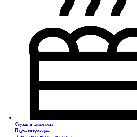
Сауны и хаммамы
Парогенераторы
Электрокаменки для сауны