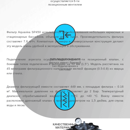
осуществляется 6-ти
позиционным вентилем
Фильтр Aquaviva SP450 используется для обслуживания небольших каркасных и
стационарных бассейнов, объемом до 32 тыс.л. Производительность фильтра
составляет 7.8 м³/ч. Компактные размеры и универсальная конструкция делают
эту модель очень удобной в эксплуатации и обслуживании.
Подключение агрегата осуществляется через 6-ти позиционный клапан, с
ТИП ПОДКЛЮЧЕНИЯ
фильтр имеет боковой
боковым типом подключения и выходами на 50 мм (1,5"). Модель рассчитана на
тип подключения к
45 килограмм фильтрационного наполнителя мелкой фракции (0.5-0.8) из кварца
системе
или стекла.
Диаметр фильтрующей емкости составляет 449 мм, с площадью фильтра – 0.16
м². Максимальное давление на фильтр составляет до 2 Бар. Температурный
диапазон обрабатываемой жидкости от +1°С до +40 °С. Внизу емкости
расположен дренажный клапан с пробкой, диаметром на 1,5 дюйма, для спуска
воды и песка.
КАЧЕСТВЕННЫЕ
МАТЕРИАЛЫ