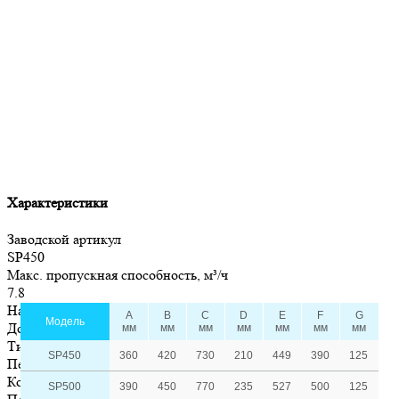
Характеристики
Заводской артикул
SP450
Макс. пропускная способность, м³/ч
7.8
Назначение
A
B
C
D
E
F
G
Модель
Домашние бассейны
мм
мм
мм
мм
мм
мм
мм
Тип фильтра
SP450
360
420
730
210
449
390
125
Песочный
Корпус фильтра
SP500
390
450
770
235
527
500
125