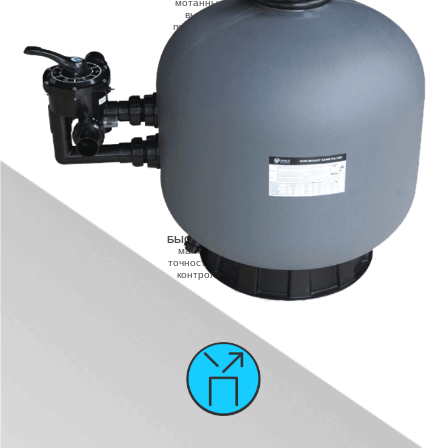
мотанный корпус из
высокопрочного
полимера, выполнен
методом формовки и
пайки
БЫСТРЫЙ КОНТРОЛЬ
манометр высокой
точности для быстрого
контроля давления