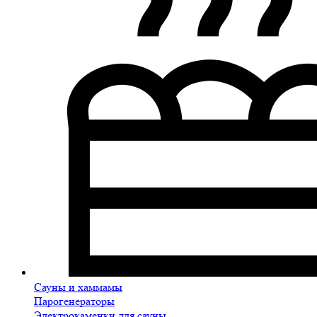
Сауны и хаммамы
Парогенераторы
Электрокаменки для сауны