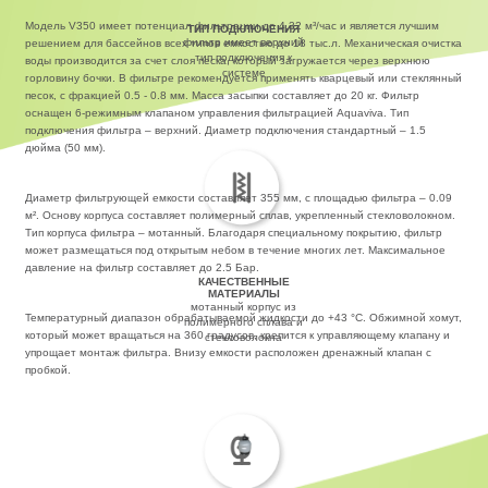
Модель V350 имеет потенциал фильтрации до 4,32 м³/час и является лучшим
ТИП ПОДКЛЮЧЕНИЯ
фильтр имеет верхний
решением для бассейнов всех типов емкостью до 18 тыс.л. Механическая очистка
тип подключения к
воды производится за счет слоя песка, который загружается через верхнюю
системе
горловину бочки. В фильтре рекомендуется применять кварцевый или стеклянный
песок, с фракцией 0.5 - 0.8 мм. Масса засыпки составляет до 20 кг. Фильтр
оснащен 6-режимным клапаном управления фильтрацией Aquaviva. Тип
подключения фильтра – верхний. Диаметр подключения стандартный – 1.5
дюйма (50 мм).
Диаметр фильтрующей емкости составляет 355 мм, с площадью фильтра – 0.09
м². Основу корпуса составляет полимерный сплав, укрепленный стекловолокном.
Тип корпуса фильтра – мотанный. Благодаря специальному покрытию, фильтр
может размещаться под открытым небом в течение многих лет. Максимальное
давление на фильтр составляет до 2.5 Бар.
КАЧЕСТВЕННЫЕ
МАТЕРИАЛЫ
мотанный корпус из
Температурный диапазон обрабатываемой жидкости до +43 °С. Обжимной хомут,
полимерного сплава и
который может вращаться на 360 градусов, крепится к управляющему клапану и
стекловолокна
упрощает монтаж фильтра. Внизу емкости расположен дренажный клапан с
пробкой.