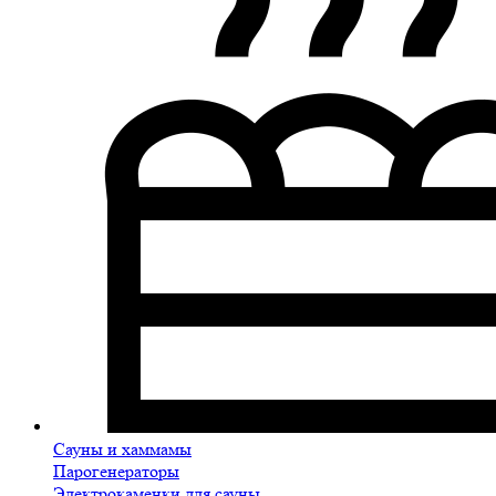
Сауны и хаммамы
Парогенераторы
Электрокаменки для сауны