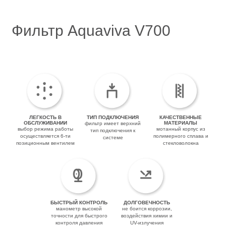
Фильтр Aquaviva V700
ЛЕГКОСТЬ В
ТИП ПОДКЛЮЧЕНИЯ
КАЧЕСТВЕННЫЕ
ОБСЛУЖИВАНИИ
МАТЕРИАЛЫ
фильтр имеет верхний
выбор режима работы
мотанный корпус из
тип подключения к
осуществляется 6-ти
полимерного сплава и
системе
позиционным вентилем
стекловолокна
БЫСТРЫЙ КОНТРОЛЬ
ДОЛГОВЕЧНОСТЬ
манометр высокой
не боится коррозии,
точности для быстрого
воздействия химии и
контроля давления
UV-излучения