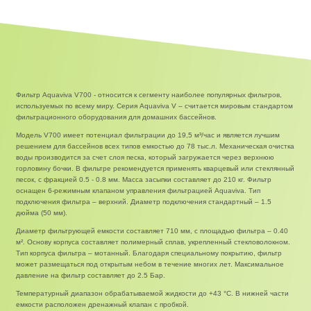
Фильтр Aquaviva V700 - относится к сегменту наиболее популярных фильтров,
используемых по всему миру. Серия Aquaviva V – считается мировым стандартом
фильтрационного оборудования для домашних бассейнов.
Модель V700 имеет потенциал фильтрации до 19,5 м³/час и является лучшим
решением для бассейнов всех типов емкостью до 78 тыс.л. Механическая очистка
воды производится за счет слоя песка, который загружается через верхнюю
горловину бочки. В фильтре рекомендуется применять кварцевый или стеклянный
песок, с фракцией 0.5 - 0.8 мм. Масса засыпки составляет до 210 кг. Фильтр
оснащен 6-режимным клапаном управления фильтрацией Aquaviva. Тип
подключения фильтра – верхний. Диаметр подключения стандартный – 1.5
дюйма (50 мм).
Диаметр фильтрующей емкости составляет 710 мм, с площадью фильтра – 0.40
м². Основу корпуса составляет полимерный сплав, укрепленный стекловолокном.
Тип корпуса фильтра – мотанный. Благодаря специальному покрытию, фильтр
может размещаться под открытым небом в течение многих лет. Максимальное
давление на фильтр составляет до 2.5 Бар.
Температурный диапазон обрабатываемой жидкости до +43 °С. В нижней части
емкости расположен дренажный клапан с пробкой.