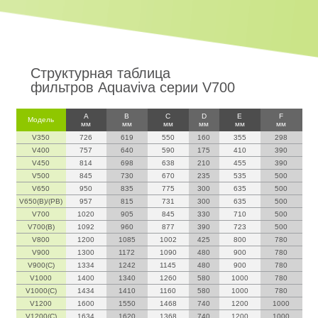
Структурная таблица
фильтров Aquaviva серии V700
A
B
C
D
E
F
Модель
мм
мм
мм
мм
мм
мм
V350
726
619
550
160
355
298
V400
757
640
590
175
410
390
V450
814
698
638
210
455
390
V500
845
730
670
235
535
500
V650
950
835
775
300
635
500
V650(B)/(PB)
957
815
731
300
635
500
V700
1020
905
845
330
710
500
V700(B)
1092
960
877
390
723
500
V800
1200
1085
1002
425
800
780
V900
1300
1172
1090
480
900
780
V900(C)
1334
1242
1145
480
900
780
V1000
1400
1340
1260
580
1000
780
V1000(C)
1434
1410
1160
580
1000
780
V1200
1600
1550
1468
740
1200
1000
V1200(C)
1634
1620
1368
740
1200
1000