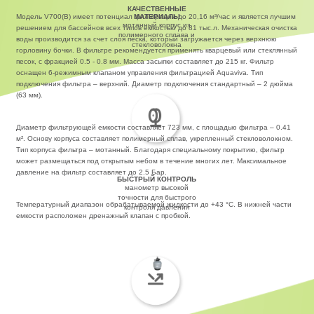
КАЧЕСТВЕННЫЕ
Модель V700(B) имеет потенциал фильтрации до 20,16 м³/час и является лучшим
МАТЕРИАЛЫ
мотанный корпус из
решением для бассейнов всех типов емкостью до 81 тыс.л. Механическая очистка
полимерного сплава и
воды производится за счет слоя песка, который загружается через верхнюю
стекловолокна
горловину бочки. В фильтре рекомендуется применять кварцевый или стеклянный
песок, с фракцией 0.5 - 0.8 мм. Масса засыпки составляет до 215 кг. Фильтр
оснащен 6-режимным клапаном управления фильтрацией Aquaviva. Тип
подключения фильтра – верхний. Диаметр подключения стандартный – 2 дюйма
(63 мм).
Диаметр фильтрующей емкости составляет 723 мм, с площадью фильтра – 0.41
м². Основу корпуса составляет полимерный сплав, укрепленный стекловолокном.
Тип корпуса фильтра – мотанный. Благодаря специальному покрытию, фильтр
может размещаться под открытым небом в течение многих лет. Максимальное
давление на фильтр составляет до 2.5 Бар.
БЫСТРЫЙ КОНТРОЛЬ
манометр высокой
точности для быстрого
Температурный диапазон обрабатываемой жидкости до +43 °С. В нижней части
контроля давления
емкости расположен дренажный клапан с пробкой.