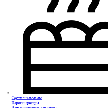
Сауны и хаммамы
Парогенераторы
Электрокаменки для сауны