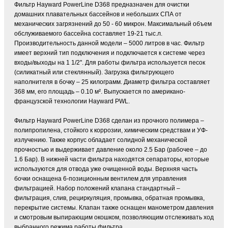
Фильтр Hayward PowerLine D368 предназначен для очистки
домашних плавательных бассейнов и небольших СПА от
механических загрязнений до 50 - 60 микрон. Максимальный объем
обслуживаемого бассейна составляет 19-21 тыс.л.
Производительность данной модели – 5000 литров в час. Фильтр
имеет верхний тип подключения и подключается к системе через
входы/выходы на 1 1/2''. Для работы фильтра используется песок
(силикатный или стеклянный). Загрузка фильтрующего
наполнителя в бочку – 25 килограмм. Диаметр фильтра составляет
368 мм, его площадь – 0.10 м². Выпускается по американо-
французской технологии Hayward PWL.
Фильтр Hayward PowerLine D368 сделан из прочного полимера –
полипропилена, стойкого к коррозии, химическим средствам и УФ-
излучению. Также корпус обладает солидной механической
прочностью и выдерживает давление около 2.5 Бар (рабочее – до
1.6 Бар). В нижней части фильтра находятся сепараторы, которые
используются для отвода уже очищенной воды. Верхняя часть
бочки оснащена 6-позиционным вентилем для управления
фильтрацией. Набор положений клапана стандартный –
фильтрация, слив, рециркуляция, промывка, обратная промывка,
перекрытие системы. Клапан также оснащен манометром давления
и смотровым выпирающим окошком, позволяющим отслеживать ход
выбранного режима работы фильтра.