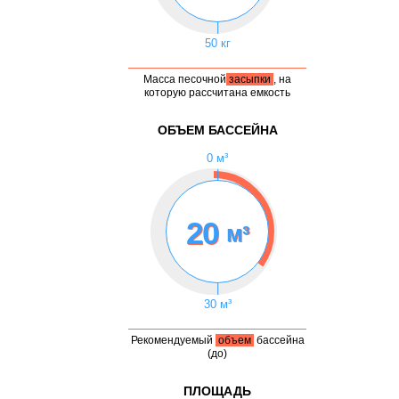
|
50 кг
Масса песочной
засыпки
, на
которую рассчитана емкость
ОБЪЕМ БАССЕЙНА
0 м³
|
20
м³
|
30 м³
Рекомендуемый
объем
бассейна
(до)
ПЛОЩАДЬ