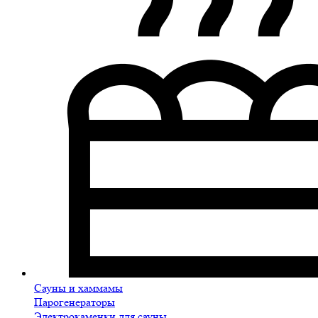
Сауны и хаммамы
Парогенераторы
Электрокаменки для сауны