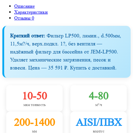
Описание
Характеристики
Отзывы
0
Краткий ответ:
Фильтр LP500, ламин., d.500мм,
11,5м?/ч, верх.подкл. 1?, без вентиля —
надёжный фильтр для бассейна от JEM-LP500.
Удаляет механические загрязнения, песок и
взвеси. Цена — 35 591 ₽. Купить с доставкой.
10-50
4-80
мкм тонкость
м³/ч
200-1400
AISI/ПВХ
мм
корпус