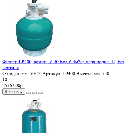
Фильтр LP400, ламин., d.400мм, 6.3м?/ч, верх.подкл. 1?, без
вентиля
O подкл. мм:
50/1?'
Артикул:
LP400
Высота, мм:
750
10
25767.00р.
В корзину