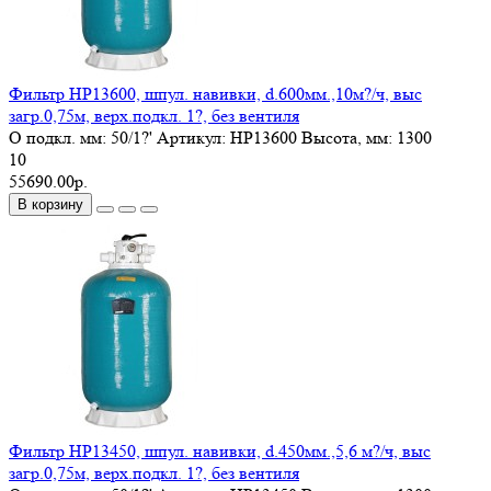
Фильтр HP13600, шпул. навивки, d.600мм.,10м?/ч, выс
загр.0,75м, верх.подкл. 1?, без вентиля
O подкл. мм:
50/1?'
Артикул:
HP13600
Высота, мм:
1300
10
55690.00р.
В корзину
Фильтр HP13450, шпул. навивки, d.450мм.,5,6 м?/ч, выс
загр.0,75м, верх.подкл. 1?, без вентиля