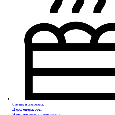
Сауны и хаммамы
Парогенераторы
Электрокаменки для сауны