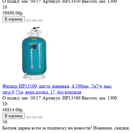
O подкл. мм:
50/1?'
Артикул:
HP13450
Высота, мм:
1300
10
39898.00р.
В корзину
Фильтр HP13500, шпул. навивки, d.500мм.,7м?/ч, выс
загр.0,75м, верх.подкл. 1?, без вентиля
O подкл. мм:
50/1?'
Артикул:
HP13500
Высота, мм:
1300
10
48814.00р.
В корзину
50
Баллов дарим всем за подписку на новости! Новинки, скидки,