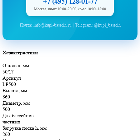
+7 (495) 128-01-77
Москва, пн-пт 10:00–20:00, сб-вс 10:00–18:00
Почта: info@kupi-bassein.ru | Telegram: @kupi_bassein
Характеристики
O подкл. мм
50/1?'
Артикул
LP500
Высота, мм
860
Диаметр, мм
500
Для бассейнов
частных
Загрузка песка h, мм
260