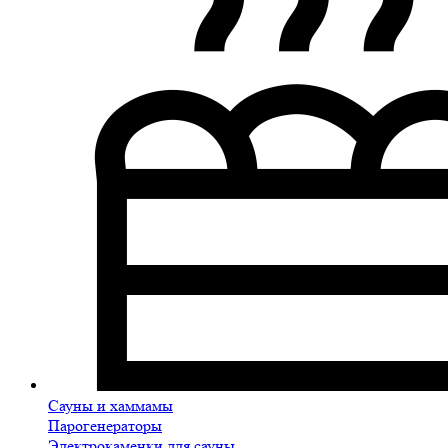
Сауны и хаммамы
Парогенераторы
Электрокаменки для сауны