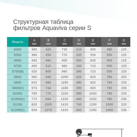
Структурная таблица
фильтров Aquaviva серии S
A
B
C
D
E
F
G
Модель
мм
мм
мм
мм
мм
мм
мм
S450
360
420
730
210
455
390
125
S500
390
450
770
235
535
500
125
S650
430
490
850
300
635
500
125
S700
450
510
960
330
710
500
125
S700(B)
520
606
890
390
723
500
220
S800
560
646
1050
425
820
780
220
S900
610
696
1180
480
920
780
220
S900(C)
673
744
1180
380
920
780
236
S1000
700
770
1220
580
1020
780
220
S1000(C)
773
844
1220
480
1020
780
236
S1200
820
1005
1410
740
1200
1000
220
S1200(C)
836
1079
1410
640
1200
1000
236