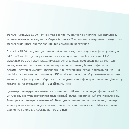
Фильтр Aquaviva S800 - относится к сегменту наиболее популярных фильтров,
используемых по всему миру. Серия Aquaviva S – считается мировым стандартом
фильтрационного оборудования для домашних бассейнов.
Aquaviva S800 - модель увеличенной мощности, с потенциалом фильтрации до
24,10 м³/час. Это универсальное решение для частных бассейнов и СПА,
емкостью до 100 тыс.л. Механическая очистка воды производится за счет слоя
песка, который загружается через верхнюю горловину бочки. В фильтре
рекомендуется применять кварцевый или стеклянный песок, с фракцией 0.5 - 0.8
мм. Масса засыпки составляет до 355 кг. Фильтр оснащен 6-режимным клапаном
управления фильтрацией Aquaviva. Тип подключения фильтра – боковой. Диаметр
подключения стандартный – 2 дюйма (63 мм).
Диаметр фильтрующей емкости составляет 820 мм, с площадью фильтра – 0.53
м². Основу корпуса составляет полимерный сплав, укрепленный стекловолокном.
Тип корпуса фильтра – мотанный. Благодаря специальному покрытию, фильтр
может размещаться под открытым небом в течение многих лет. Максимальное
давление на фильтр составляет до 2.5 Бар.