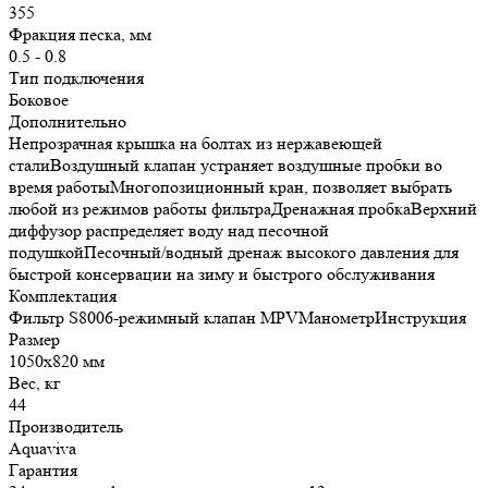
355
Фракция песка, мм
0.5 - 0.8
Тип подключения
Боковое
Дополнительно
Непрозрачная крышка на болтах из нержавеющей
сталиВоздушный клапан устраняет воздушные пробки во
время работыМногопозиционный кран, позволяет выбрать
любой из режимов работы фильтраДренажная пробкаВерхний
диффузор распределяет воду над песочной
подушкойПесочный/водный дренаж высокого давления для
быстрой консервации на зиму и быстрого обслуживания
Комплектация
Фильтр S8006-режимный клапан MPVМанометрИнструкция
Размер
1050х820 мм
Вес, кг
44
Производитель
Aquaviva
Гарантия