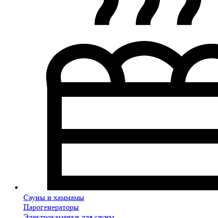
Сауны и хаммамы
Парогенераторы
Электрокаменки для сауны