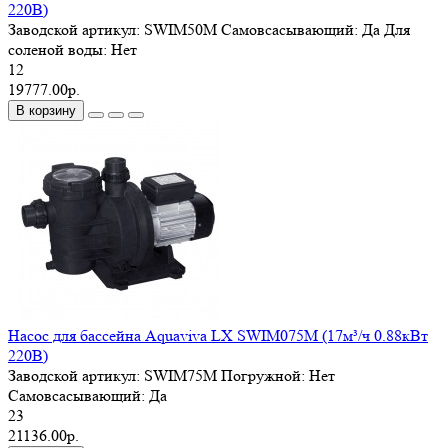
220В)
Заводской артикул:
SWIM50M
Самовсасывающий:
Да
Для
соленой воды:
Нет
12
19777.00р.
В корзину
Насос для бассейна Aquaviva LX SWIM075M (17м³/ч 0.88кВт
220В)
Заводской артикул:
SWIM75M
Погружной:
Нет
Самовсасывающий:
Да
23
21136.00р.