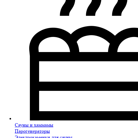
Сауны и хаммамы
Парогенераторы
Электрокаменки для сауны