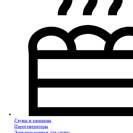
Сауны и хаммамы
Парогенераторы
Электрокаменки для сауны