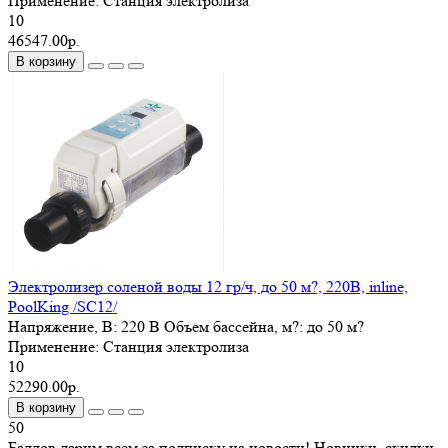
Применение:
Станция электролиза
10
46547.00р.
В корзину
Электролизер соленой воды 12 гр/ч, до 50 м?, 220В, inline,
PoolKing /SC12/
Напряжение, В:
220 В
Объем бассейна, м?:
до 50 м?
Применение:
Станция электролиза
10
52290.00р.
В корзину
50
Баллов дарим всем за подписку на новости! Новинки, скидки,