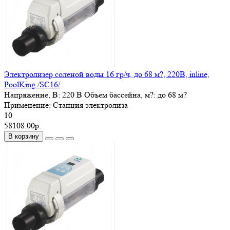
Электролизер соленой воды 16 гр/ч, до 68 м?, 220В, inline,
PoolKing /SC16/
Напряжение, В:
220 В
Объем бассейна, м?:
до 68 м?
Применение:
Станция электролиза
10
58108.00р.
В корзину