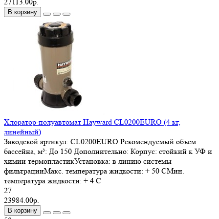
27113.00р.
В корзину
Хлоратор-полуавтомат Hayward CL0200EURO (4 кг,
линейный)
Заводской артикул:
CL0200EURO
Рекомендуемый объем
бассейна, м³:
До 150
Дополнительно:
Корпус: стойкий к УФ и
химии термопластикУстановка: в линию системы
фильтрацииМакс. температура жидкости: + 50 СМин.
температура жидкости: + 4 С
27
23984.00р.
В корзину