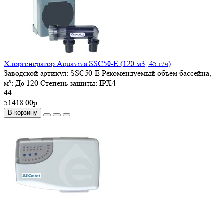
Хлоргенератор Aquaviva SSC50-E (120 м3, 45 г/ч)
Заводской артикул:
SSC50-E
Рекомендуемый объем бассейна,
м³:
До 120
Степень защиты:
IPX4
44
51418.00р.
В корзину