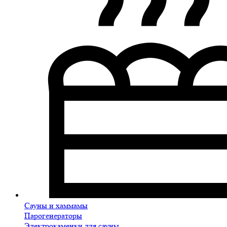
Сауны и хаммамы
Парогенераторы
Электрокаменки для сауны