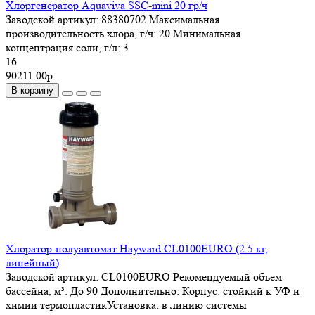
Хлоргенератор Aquaviva SSC-mini 20 гр/ч
Заводской артикул:
88380702
Максимальная
производительность хлора, г/ч:
20
Минимальная
концентрация соли, г/л:
3
16
90211.00р.
В корзину
Хлоратор-полуавтомат Hayward CL0100EURO (2.5 кг,
линейный)
Заводской артикул:
CL0100EURO
Рекомендуемый объем
бассейна, м³:
До 90
Дополнительно:
Корпус: стойкий к УФ и
химии термопластикУстановка: в линию системы