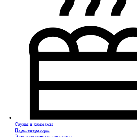
Сауны и хаммамы
Парогенераторы
Электрокаменки для сауны