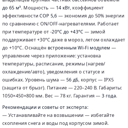
до 65 м³
. Мощность —
14 кВт
, коэффициент
эффективности
COP 5,6
— экономия до 50% энергии
по сравнению с ON/OFF-нагревателями. Работает
при температуре от
-20°C до +43°C
— зимой
поддерживает +30°C даже в мороз, летом охлаждает
до +10°C. Оснащён
встроенным Wi-Fi модулем
—
управление через приложение: установка
температуры, расписание, режимы (нагрев/
охлаждение/авто), уведомления о статусе и
ошибках. Уровень шума —
56 дБ
, корпус — IPX5
(защита от брызг). Питание — 220–240 В. Габариты:
1050×450×800 мм. Вес — 78 кг. Гарантия —
3 года
.
Рекомендации и советы от эксперта:
— Устанавливайте на возвышении — избегайте
скопления снега и воды под корпусом зимой.