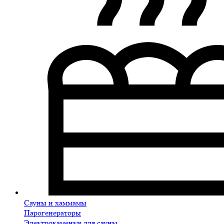
Сауны и хаммамы
Парогенераторы
Электрокаменки для сауны