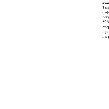
вод
Тем
буф
рег
60°
оче
про
наг