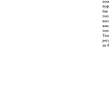
пом
буф
бак
теп
нас
нак
теп
Тем
рег
до 