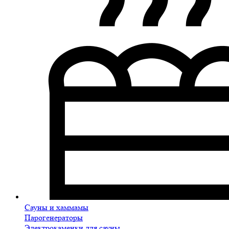
Сауны и хаммамы
Парогенераторы
Электрокаменки для сауны