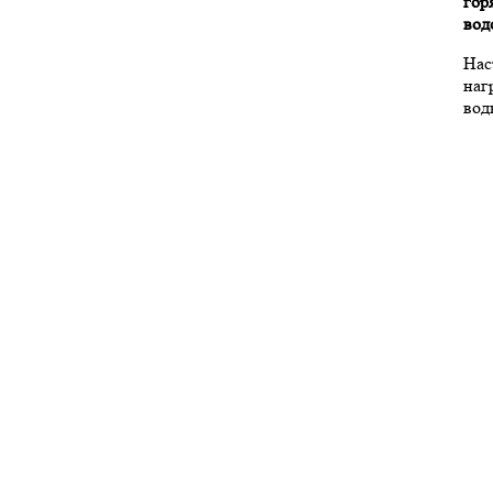
гор
вод
Нас
наг
вод