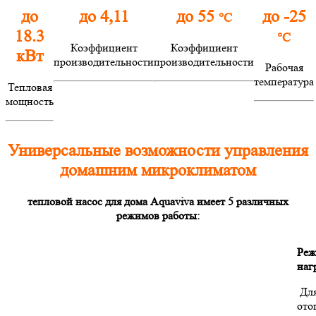
до
до 4,11
до 55
до -25
°C
18.3
°C
Коэффициент
Коэффициент
кВт
производительности
производительности
Рабочая
температура
Тепловая
мощность
Универсальные возможности управления
домашним микроклиматом
тепловой насос для дома Aquaviva имеет 5 различных
режимов работы:
Ре
наг
Дл
ото