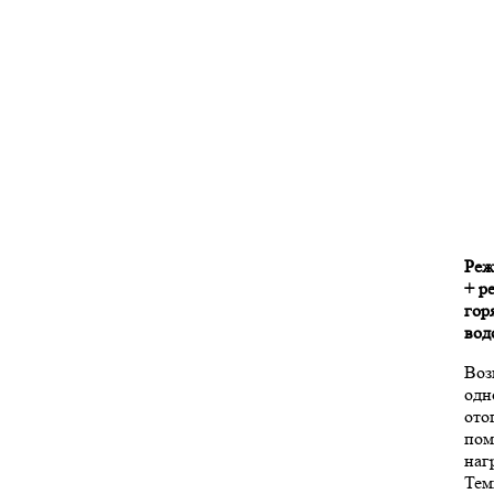
Реж
+ р
гор
вод
Воз
одн
ото
пом
наг
Тем