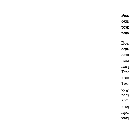
Ре
охл
реж
вод
Воз
одн
охл
пом
наг
Тем
вод
Тем
буф
рег
8°C
оче
про
наг