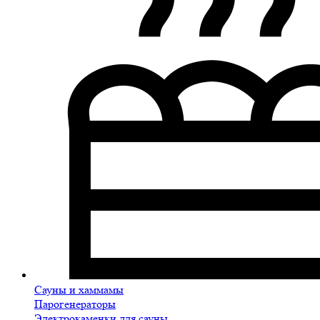
Сауны и хаммамы
Парогенераторы
Электрокаменки для сауны