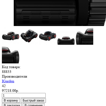
Код товара:
88833
Производители
IGarden
42
97218.00р.
В корзину
Быстрый заказ
В закладки
В сравнение