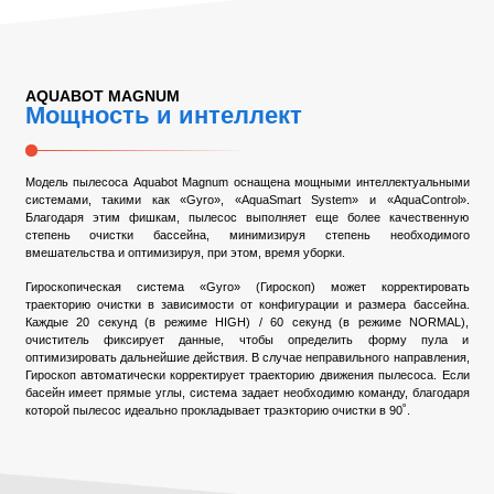
AQUABOT MAGNUM
Мощность и интеллект
Модель пылесоса Aquabot Magnum оснащена мощными интеллектуальными
системами, такими как «Gyro», «AquaSmart System» и «AquaControl».
Благодаря этим фишкам, пылесос выполняет еще более качественную
степень очистки бассейна, минимизируя степень необходимого
вмешательства и оптимизируя, при этом, время уборки.
Гироскопическая система «Gyro» (Гироскоп) может корректировать
траекторию очистки в зависимости от конфигурации и размера бассейна.
Каждые 20 секунд (в режиме HIGH) / 60 секунд (в режиме NORMAL),
очиститель фиксирует данные, чтобы определить форму пула и
оптимизировать дальнейшие действия. В случае неправильного направления,
Гироскоп автоматически корректирует траекторию движения пылесоса. Если
басейн имеет прямые углы, система задает необходимю команду, благодаря
которой пылесос идеально прокладывает траэкторию очистки в 90˚.