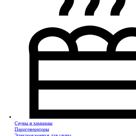
Сауны и хаммамы
Парогенераторы
Электрокаменки для сауны